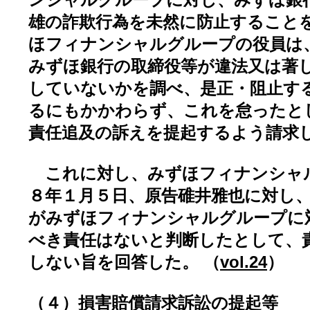
ンシャルグループに対し、みずほ銀
雄の詐欺行為を未然に防止すること
ほフィナンシャルグループの役員は
みずほ銀行の取締役等が違法又は著
していないかを調べ、是正・阻止す
るにもかかわらず、これを怠ったと
責任追及の訴えを提起するよう請求
これに対し、みずほフィナンシャ
８年１月５日、原告碓井雅也に対し
がみずほフィナンシャルグループに
べき責任はないと判断したとして、
しない旨を回答した。 （
vol.24
）
（４）損害賠償請求訴訟の提起等