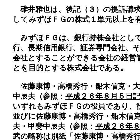
碓井雅也は、後記（３）の提訴請求
してみずほＦＧの株式１単元以上を
みずほＦＧは、銀行持株会社として
行、長期信用銀行、証券専門会社、
会社とすることができる会社の経営
とを目的とする株式会社である。
佐藤康博・高橋秀行・船木信克・大
中辰夫（参照：
平成２６年８月５日
いずれもみずほＦＧの役員であり、
並びに佐藤康博・高橋秀行・船木信
夫・甲斐中辰夫（参照：
平成２６年
武の略称は別紙「佐藤康博・高橋秀