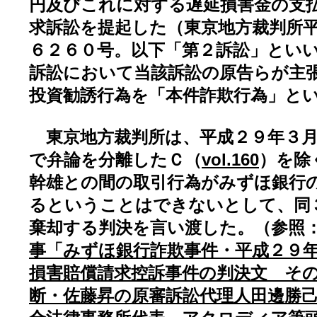
円及びこれに対する遅延損害金の支
求訴訟を提起した（東京地方裁判所
６２６０号。以下「第２訴訟」とい
訴訟において当該訴訟の原告らが主
投資勧誘行為を「本件詐欺行為」と
東京地方裁判所は、平成２９年３月
で弁論を分離したＣ（
vol.160
）を除
幹雄との間の取引行為がみずほ銀行
るということはできないとして、同
棄却する判決を言い渡した。（参照
事「みずほ銀行詐欺事件・平成２９
損害賠償請求控訴事件の判決文 そ
断・佐藤昇の原審訴訟代理人田邊勝