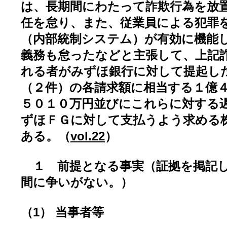
は、長期間にわたって詐欺行為を放
任を怠り、また、従業員による犯罪
（内部統制システム）が有効に機能
義務も怠ったなどと主張して、上記
れる者がみずほ銀行に対して提起し
（２件）の各請求額に相当する１億
５０１０万円並びにこれらに対する
ずほＦＧに対して支払うよう求める
ある。（
vol.22
）
１ 前提となる事実（証拠を掲記し
間に争いがない。）
（1） 当事者等