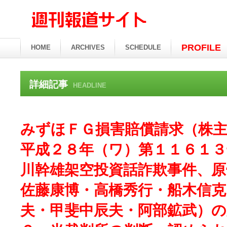
PROFILE
HOME
ARCHIVES
SCHEDULE
詳細記事
HEADLINE
みずほＦＧ損害賠償請求（株主
平成２８年（ワ）第１１６１
川幹雄架空投資話詐欺事件、原
佐藤康博・高橋秀行・船木信克
夫・甲斐中辰夫・阿部鉱武）の