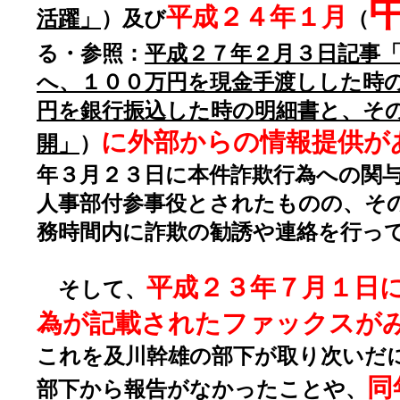
平成２４年１月
活躍」
）及び
（
る・参照：
平成２７年２月３日記事
へ、１００万円を現金手渡しした時
円を銀行振込した時の明細書と、そ
に外部からの情報提供が
開」
）
年３月２３日に本件詐欺行為への関
人事部付参事役とされたものの、そ
務時間内に詐欺の勧誘や連絡を行っ
平成２３年７月１日
そして、
為が記載されたファックスが
これを及川幹雄の部下が取り次いだ
同
部下から報告がなかったことや、