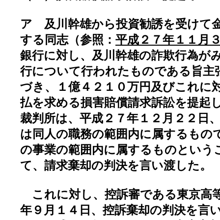
ア 及川幹雄から投資勧誘を受けて
する同志（参照：
平成２７年１１月
銀行に対し、及川幹雄の詐欺行為が
行について行われたものである旨主
づき、１億４２１０万円及びこれに
払を求める損害賠償請求訴訟を提起
裁判所は、平成２７年１２月２２日
は同人の職務の範囲内に属するもの
の事業の範囲内に属するものという
て、請求棄却の判決を言い渡した。
これに対し、控訴審である東京高等
年９月１４日、控訴棄却の判決を言