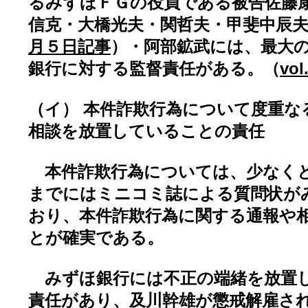
るみずほＦＧの役員である被告佐藤
信克・大橋光夫・関哲夫・甲斐中辰
月５日記事
）・阿部鉱武には、最大
銀行に対する監督責任がある。（
vol
（イ） 本件詐欺行為について度重な
相談を放置していることの責任
本件詐欺行為については、少なくと
までにはミニコミ誌による質問状が
おり、本件詐欺行為に関する通報や
とが確実である。
みずほ銀行には不正の端緒を放置
責任があり、及川幹雄が懲戒解雇さ