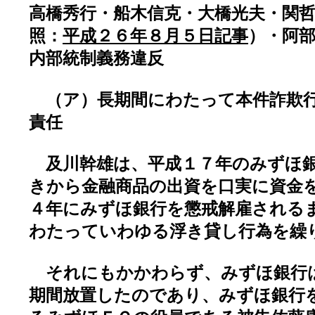
高橋秀行・船木信克・大橋光夫・関
照：
平成２６年８月５日記事
）・阿
内部統制義務違反
（ア）長期間にわたって本件詐欺
責任
及川幹雄は、平成１７年のみずほ銀
きから金融商品の出資を口実に資金
４年にみずほ銀行を懲戒解雇される
わたっていわゆる浮き貸し行為を繰
それにもかかわらず、みずほ銀行
期間放置したのであり、みずほ銀行