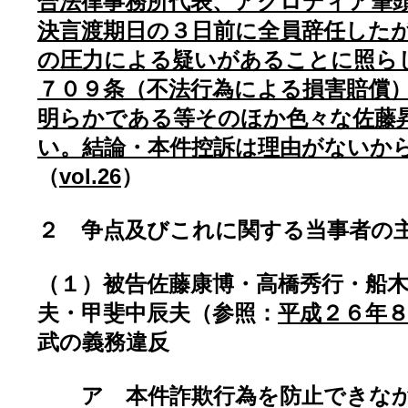
合法律事務所代表、アクロディア筆
決言渡期日の３日前に全員辞任した
の圧力による疑いがあることに照ら
７０９条（不法行為による損害賠償
明らかである等そのほか色々な佐藤
い。結論・本件控訴は理由がないか
（
vol.26
）
２ 争点及びこれに関する当事者の
（１）被告佐藤康博・高橋秀行・船
夫・甲斐中辰夫（参照：
平成２６年
武の義務違反
ア 本件詐欺行為を防止できなか