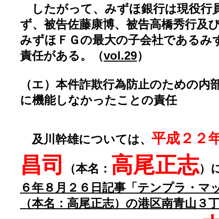
したがって、みずほ銀行は現役行
ず、被告佐藤康博、被告高橋秀行及
みずほＦＧの最大の子会社であるみ
責任がある。（
vol.29
）
（エ）本件詐欺行為防止のための内
に機能しなかったことの責任
平成２２
及川幹雄については、
昌司
高尾正志
（本名：
）
６年８月２６日記事「テンプラ・マ
（本名：高尾正志）の港区南青山３