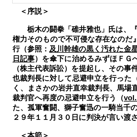
＜序説＞
栃木の闘拳「碓井雅也」氏は、『
権力そのもので不可侵な存在なのだ
行（参照：
及川幹雄の黒く汚れた金
日記事
）を傘下に治めるみずほＦＧ
（株主代表訴訟）を提起し、その事
也裁判長に対して忌避申立を行った
く、まさかの岩井直幸裁判長、馬場
裁判官へ再度の忌避申立を行う（
vol
た、孤軍奮闘、獅子奮迅の一騎当千
２９年１１月３０日に判決が言い渡
＜本節＞