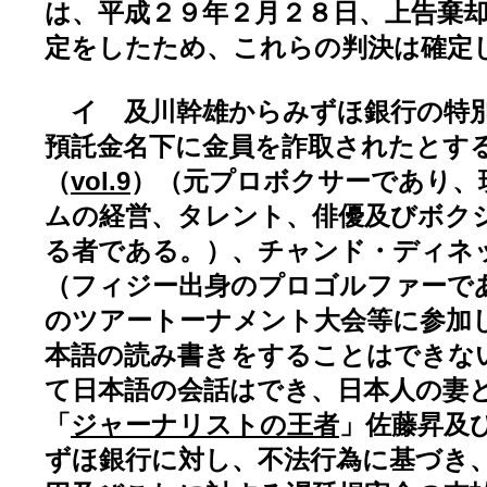
は、平成２９年２月２８日、上告棄
定をしたため、これらの判決は確定し
イ 及川幹雄からみずほ銀行の特別
預託金名下に金員を詐取されたとす
（
vol.9
）（元プロボクサーであり、
ムの経営、タレント、俳優及びボク
る者である。）、チャンド・ディネ
（フィジー出身のプロゴルファーで
のツアートーナメント大会等に参加
本語の読み書きをすることはできな
て日本語の会話はでき、日本人の妻
「
ジャーナリストの王者
」佐藤昇及
ずほ銀行に対し、不法行為に基づき