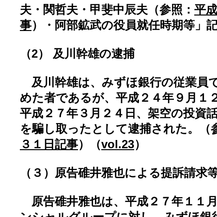
夫・関哲夫・甲斐中辰夫（参照：
平
事
）・阿部鉱武の役員就任時期等」
（2） 及川幹雄の逮捕
及川幹雄は、みずほ銀行の従業員で
めた者であるが、平成２４年９月１
平成２７年３月２４日、架空の投資
を騙し取ったとして逮捕された。（
３１日記事
）（
vol.23
）
（３）原告碓井雅也による提訴請求
原告碓井雅也は、平成２７年１１月