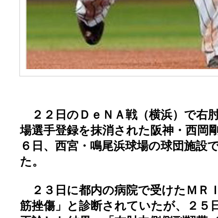
２２日のＤｅＮＡ戦（横浜）で右肘
場選手登録を抹消された阪神・西岡
６日、西宮・鳴尾浜球場の球団施設
た。
２３日に都内の病院で受けたＭＲＩ
筋挫傷」と診断されていたが、２５