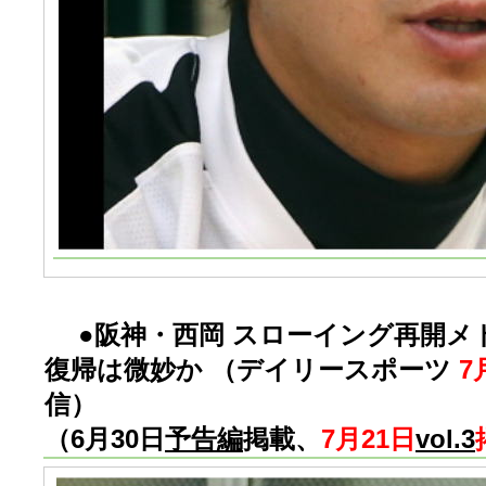
●阪神・西岡 スローイング再開メ
復帰は微妙か （デイリースポーツ
7
信）
（6月30日
予告編
掲載、
7月21日
vol.3