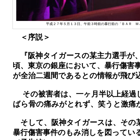
平成２７年５月１３日、午前３時前の暴行前の「ＢＡＲ Ｍ
＜序説＞
『阪神タイガースの某主力選手が、
頃、東京の銀座において、暴行傷害
が全治二週間であるとの情報が飛び
その被害者は、一ヶ月半以上経過
ばら骨の痛みがとれず、笑うと激痛
そして、阪神タイガースは、その
暴行傷害事件のもみ消しを図ってい