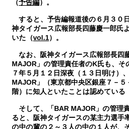
（
予告編
）。
すると、予告編報道後の６月３０日
神タイガース広報部長四藤慶一郎氏
いた（
vol.1
）。
なお、阪神タイガース広報部長四藤
MAJOR」の管理責任者のK氏も、
７年５月１２日深夜（１３日明け）、
MAJOR」（東京都中央区銀座７－
階）に知人といたことは認めている
そして、「BAR MAJOR」の管理
ると、阪神タイガースの某主力選手
の中の輩の２～３人の中の１人が、