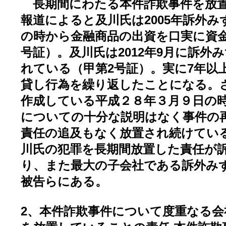
長期間にわたる本件詐欺事件を放
報道によると及川氏は2005年訴外
の時から金融商品の出資を口実に資
号証）。及川氏は2012年9月に訴外
れている（甲第2号証）。実に7年以
貸し行為を繰り返したことになる。
作成している平成２８年３月９日の
についての十分な説明はなく事件の
責任の追及もなく放置され続けてい
川氏の犯罪を長期間放置した責任が
り、また最大の子会社である訴外み
被告らにある。
2、本件詐欺事件について度重なる