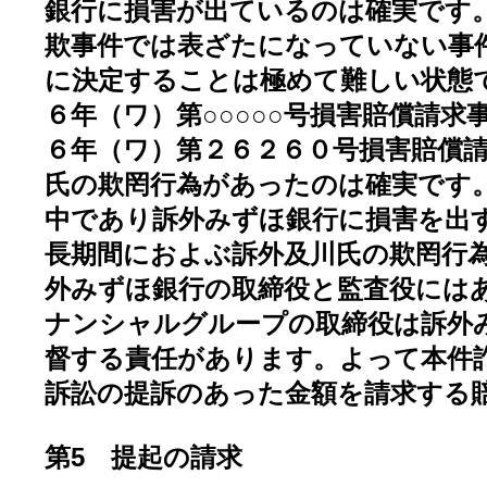
銀行に損害が出ているのは確実です
欺事件では表ざたになっていない事
に決定することは極めて難しい状態
６年（ワ）第○○○○○号損害賠償請求
６年（ワ）第２６２６０号損害賠償
氏の欺罔行為があったのは確実です
中であり訴外みずほ銀行に損害を出
長期間におよぶ訴外及川氏の欺罔行
外みずほ銀行の取締役と監査役には
ナンシャルグループの取締役は訴外
督する責任があります。よって本件
訴訟の提訴のあった金額を請求する
第5 提起の請求