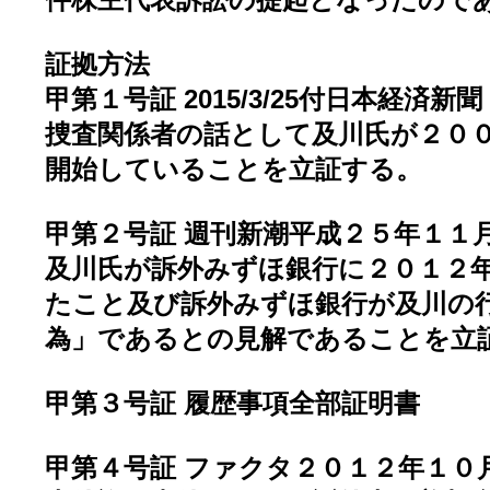
件株主代表訴訟の提起となったので
証拠方法
甲第１号証 2015/3/25付日本経済新
捜査関係者の話として及川氏が２０
開始していることを立証する。
甲第２号証 週刊新潮平成２５年１１
及川氏が訴外みずほ銀行に２０１２
たこと及び訴外みずほ銀行が及川の
為」であるとの見解であることを立
甲第３号証 履歴事項全部証明書
甲第４号証 ファクタ２０１２年１０