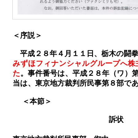
＜序説＞
平成２８年４月１１日、栃木の闘
みずほフィナンシャルグループへ株
た
。事件番号は、平成２８年（ワ）
当は、東京地方裁判所民事第８部で
＜本節＞
訴状
平成28年4