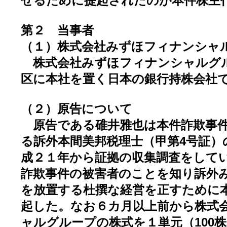
せるために提起されたのが本件株主
第２ 当事者
（１）株式会社みずほフィナンシャ
株式会社みずほフィナンシャルグ
区に本社を置く日本の銀行持株会社で
（２）原告について
原告である碓井雅也は本件詐欺事件
る訴外本間美邦税理士（甲第4号証）
成２１年から証拠の収集調査をして
詐欺事件の被害者のことを知り訴外
を放置する杜撰な経営を正すために
起した。なお６カ月以上前から株式
ャルグループの株式を１単元（100