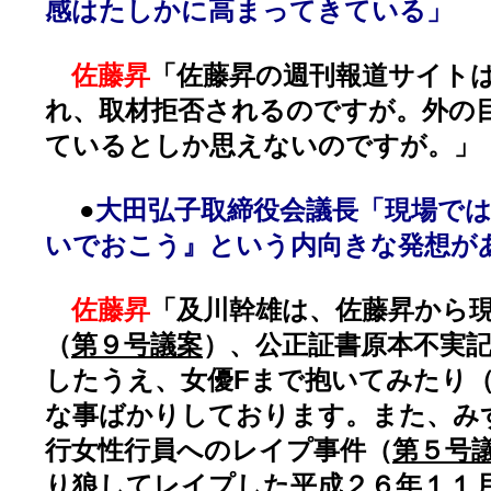
感はたしかに高まってきている」
佐藤昇
「佐藤昇の週刊報道サイト
れ、取材拒否されるのですが。外の
ているとしか思えないのですが。」
●
大田弘子取締役会議長「現場で
いでおこう』という内向きな発想が
佐藤昇
「及川幹雄は、佐藤昇から
（
第９号議案
）、公正証書原本不実
したうえ、女優Fまで抱いてみたり
な事ばかりしております。また、み
行女性行員へのレイプ事件（
第５号
り狼してレイプした平成２６年１１