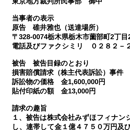
東京地方裁判所民事部 御中
当事者の表示
原告 碓井雅也（送達場所）
〒328-0074栃木県栃木市薗部町2丁目
電話及びファクシミリ ０２８２－
被告 被告目録のとおり
損害賠償請求（株主代表訴訟）事件
訴訟物の価格 金1,600,000円
貼付印紙の額 金13,000円
請求の趣旨
１、被告は株式会社みずほフィナン
し、連帯して金１億４７５０万円及