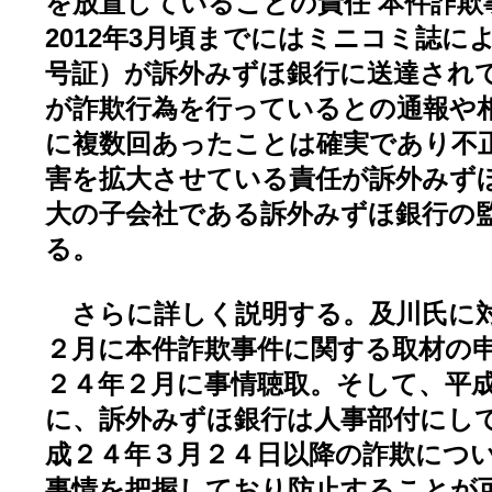
を放置していることの責任 本件詐欺
2012年3月頃までにはミニコミ誌に
号証）が訴外みずほ銀行に送達され
が詐欺行為を行っているとの通報や
に複数回あったことは確実であり不
害を拡大させている責任が訴外みず
大の子会社である訴外みずほ銀行の
る。
さらに詳しく説明する。及川氏に対
２月に本件詐欺事件に関する取材の
２４年２月に事情聴取。そして、平
に、訴外みずほ銀行は人事部付にし
成２４年３月２４日以降の詐欺につ
事情を把握しており防止することが