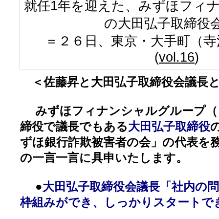
就任1年を迎えた、みずほフィ
の大田弘子取締役
＝２６日、東京・大手町（寺
(
vol.16
)
＜佐藤昇と大田弘子取締役会議長と
みずほフィナンシャルグループ（
締役で議長でもある
大田弘子取締役
ずほ銀行詐欺被害者の会」の代表を
の一言一言に具申いたします。
●
大田弘子取締役会議長「社内の
枠組みができ、しっかりスタートで