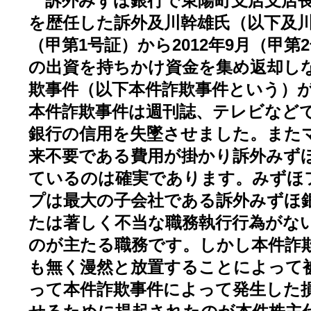
訴外みずほ銀行で東陽町支店支店長
を歴任した訴外及川幹雄氏（以下及川氏
（甲第1号証）から2012年9月（甲
の出資を持ちかけ資金を集め返却し
欺事件（以下本件詐欺事件という）
本件詐欺事件は週刊誌、テレビなど
銀行の信用を失墜させました。また
来不要である費用が掛かり訴外みず
ているのは確実であります。みずほ
プは最大の子会社である訴外みずほ
たは著しく不当な職務執行行為がな
のが主たる職務です。しかし本件詐
も無く漫然と放置することによって
って本件詐欺事件によって発生した