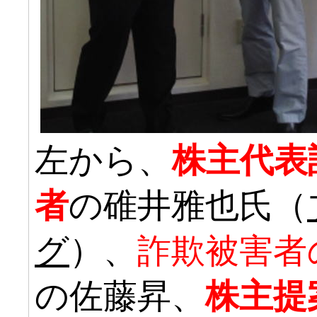
左から、
株主代表
者
の碓井雅也氏（
グ
）、
詐欺被害者
の佐藤昇、
株主提