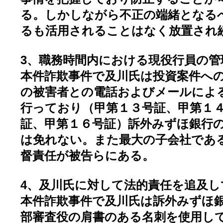
る。しかしながら不正の端緒となる
るも活用されることはなく放置され
3、職務時間内における現役行員の管
本件詐欺事件で及川氏は投資案件へ
の被害者との電話およびメールによ
行っており（甲第１３号証、甲第１
証、甲第１６号証）訴外みずほ銀行
は免れない。また最大の子会社であ
督責任が被告らにある。
4、及川氏に対して法的責任を追及
本件詐欺事件で及川氏は訴外みずほ銀
部審査役の肩書のある名刺を使用し