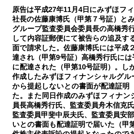
原告は平成27年11月4日にみずほフ
社長の佐藤康博氏（甲第７号証）と
グループ監査委員会委員長の高橋秀行
して内容証郵便にて被告らの追及す
面で請求した。佐藤康博氏には平成
達され（甲第9号証）高橋秀行氏には
に配達された（甲第10号証明）。しか
作成したみずほフィナンシャルグル
から提起しないとの書面が配達証明（
た。また同日作成のみずほフィナン
員長高橋秀行氏、監査委員舟木信克
監査委員甲斐中辰夫氏、監査委員安
いとの書面も配達証明で届いた（甲第