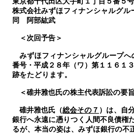
東京都千代田区大手町１丁目５番５
株式会社みずほフィナンシャルグル
同 阿部紘武
＜次回予告＞
みずほフィナンシャルグループへ
番号・平成２８年（ワ）第１１６１
跡をたどります。
＜碓井雅也氏の株主代表訴訟の要
碓井雅也氏（
総会その７
）は、自
銀行へ永遠に憑りつく人間不良債権
るが、本当の姿は、みずほ銀行の不