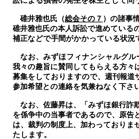
訟による損害の発生を株主として問
碓井雅也氏（
総会その７
）の諸事
碓井雅也氏の本人訴訟で進めている
補正などで手間がかかっている状況
なお、みずほフィナンシャルグル
我々の趣旨に賛同してもらえる方々
募集をしておりますので、週刊報道
参加希望との連絡を気兼ねなく下さ
なお、佐藤昇は、「みずほ銀行詐欺
を係争中の当事者であるので、原告
は、裁判の制度上、加わっておりま
たします。