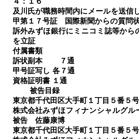
４：１６
及川氏が職務時間内にメールを送信
甲第１７号証 国際新聞からの質問
訴外みずほ銀行にミニコミ誌等から
を立証
付属書類
訴状副本 ７通
甲号証写し 各７通
資格証明書 １通
被告目録
東京都千代田区大手町１丁目５番５
株式会社みずほフィナンシャルグル
被告 佐藤康博
東京都千代田区大手町１丁目５番５