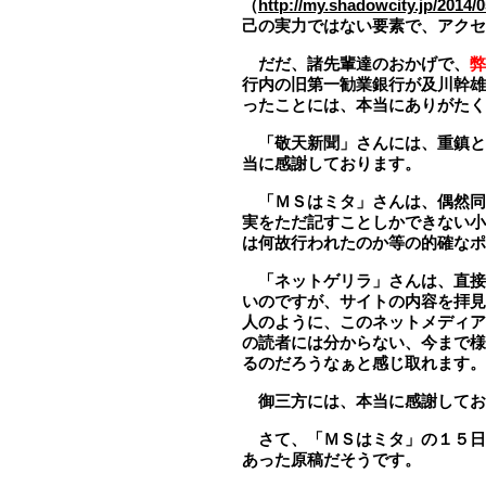
（
http://my.shadowcity.jp/2014/
己の実力ではない要素で、アクセ
だだ、諸先輩達のおかげで、
弊
行内の旧第一勧業銀行が及川幹雄
ったことには、本当にありがたく
「
敬天新聞
」さんには、重鎮と
当に感謝しております。
「
ＭＳはミタ
」さんは、偶然同
実をただ記すことしかできない小
は何故行われたのか等の的確なポ
「
ネットゲリラ
」さんは、直接
いのですが、サイトの内容を拝見
人のように、このネットメディア
の読者には分からない、今まで様
るのだろうなぁと感じ取れます。
御三方には、本当に感謝してお
さて、「ＭＳはミタ」の１５日
あった原稿だそうです。