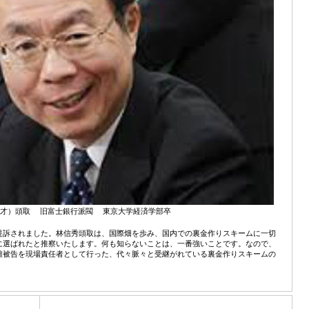
7才）頭取 旧富士銀行派閥 東京大学経済学部卒
訴されました。林信秀頭取は、国際畑を歩み、国内での裏金作りスキームに一切
に選ばれたと推察いたします。何も知らないことは、一番強いことです。なので、
雄被告を現場責任者として行った、代々脈々と受継がれている裏金作りスキームの