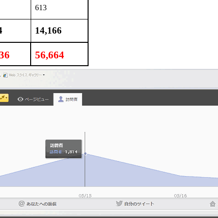
613
4
14,166
36
56,664