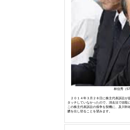
林信秀（5
２０１４年３月２８日に株主代表訴訟が提
タッチしていなかったので、消去法で頭取
この株主代表訴訟の係争を契機に、及川幹
膿を出し切ることを望みます。