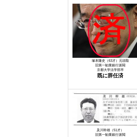
塚本隆史（63才）元頭取
旧第一勧業銀行派閥
京都大学法学部卒
既に辞任済
及川幹雄（51才）
旧第一勧業銀行派閥