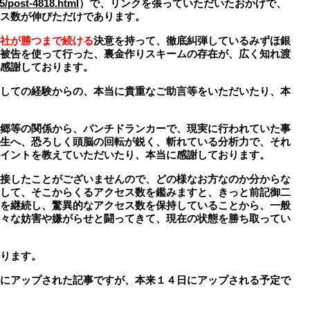
05/post-4818.html
）で、リンクを張っていただいたおかげで、
ス数が伸びただけであります。
社が勝つまで続ける
決意を持って、徹底糾弾している
みずほ銀
被告を使って行った、裏金作りスキームの存在が、広く知れ渡
感謝しております
。
しての経験からの、本当に貴重なご助言等をいただいたり、本
郷等の関係から、パンチドランカーで、現実に行われていた事
生へ、恐ろしく頭脳の回転が鋭く、斬れている分析力で、それ
イントを教えていただいたり、本当に感謝しております。
接したことがございませんので、どの様なお方なのか分からな
して、そこからくるアクセス数を鑑みますと、きっと前記御二
を継続し、驚異的なアクセス数を保持していることから、一般
々な妨害や嫌がらせと闘ってきて、現在の状態を勝ち取ってい
ります
。
にアップされた記事ですが、本来１４日にアップされる予定で