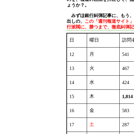
ょうか？。
みずほ銀行糾弾記事に、もう、
出しの、
この「週刊報道サイト」
行派閥に、勝つまで、徹底糾弾記
日
曜日
訪問
月
12
541
火
13
467
水
14
424
木
15
1,814
金
16
583
土
17
287