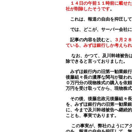
１４日の午前１１時前に載せた
社が削除したそうです
。
これは、報道の自由を抑圧して
では、どこが、サーバー会社に
記事の内容を読むと、
３月２８
ている、みずほ銀行しか考えられ
なお、かつて、
及川幹雄被告
除できると言っておりました
。
みずほ銀行内の旧第一勧業銀行
後藤組々長の濃厚な関与が疑われ
０万円分の現物株式の購入を依頼
万円を受け取ってから、現物株式
その後、後藤忠政元後藤組々長
を、みずほ銀行内の旧第一勧業銀
に、今まで及川幹雄被告へ継続的
ことも、事実であります。
この事実が、弊社のようにアク
のを、報道の自由を抑圧して、無