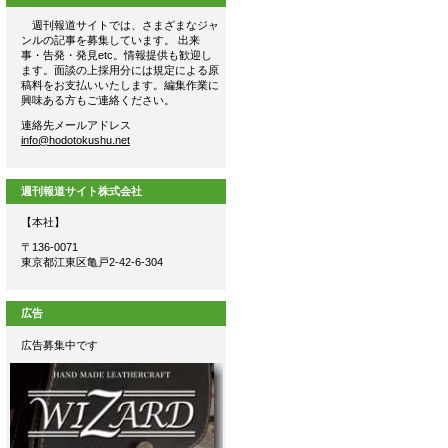
週刊報道サイトでは、さまざまなジャ
ンルの記事を募集しています。 出来
事・告発・発見etc。情報提供も歓迎し
ます。面談の上採用分には規定による原
稿料をお支払いいたします。編集作業に
興味ある方もご連絡ください。
連絡先メールアドレス
info@hodotokushu.net
週刊報道サイト株式会社
【本社】
〒136-0071
東京都江東区亀戸2-42-6-304
広告
広告募集中です