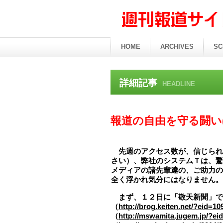
HOME
ARCHIVES
SC
詳細記事
HEADLINE
報道の自由を守る闘い(5
先週のアクセス数が、信じられ
さい）、弊社のシステムＴは、驚
メディアの諸先輩達の、ご助力の
全く浮かれ気分にはなりません。
まず、１２日に「敬天新聞」で
（
http://brog.keiten.net/?eid=10
（
http://mswamita.jugem.jp/?ei