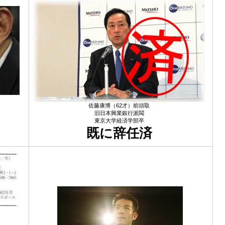
佐藤康博（62才）前頭取
旧日本興業銀行派閥
東京大学経済学部卒
既に辞任済