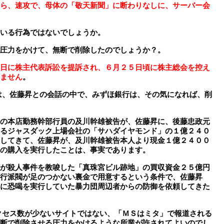
ら、速攻で、母体の「敬天新聞」に断わりなしに、サーバー会
いる行為ではないでしょうか。
圧力をかけて、無断で削除したのでしょうか？。
日に株主代表訴訟を提訴され、６月２５日頃に株主総会を控え
ません
。
は、佐藤昇との会話の中で、みずほ銀行は、その気になれば、削
の本店勤務幹部行員の及川幹雄被告が、佐藤昇に、後藤忠政元
るジャスダック上場会社の「サハダイヤモンド」の１億２４０
してきて、佐藤昇が、及川幹雄被告本人より現金１億２４００
の購入を実行したことは、事実であります。
が殺人事件を教唆した「真珠宮ビル跡地」の買収資金２５億円
行派閥が足のつかない裏金で用意するという条件で、佐藤昇
に恐喝を実行していた暴力団周辺者からの防御を依頼してきた
セス数が少ないサイトではない、「ＭＳはミタ」で報道される
断で削除させる圧力をかけるような所業が許されてよいのでし