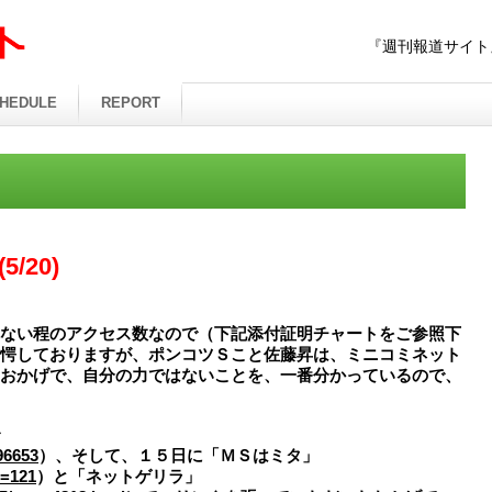
『週刊報道サイト
HEDULE
REPORT
/20)
ない程のアクセス数なので（下記添付証明チャートをご参照下
愕しておりますが、ポンコツＳこと佐藤昇は、ミニコミネット
おかげで、自分の力ではないことを、一番分かっているので、
96653
）、そして、１５日に「ＭＳはミタ」
d=121
）と「ネットゲリラ」