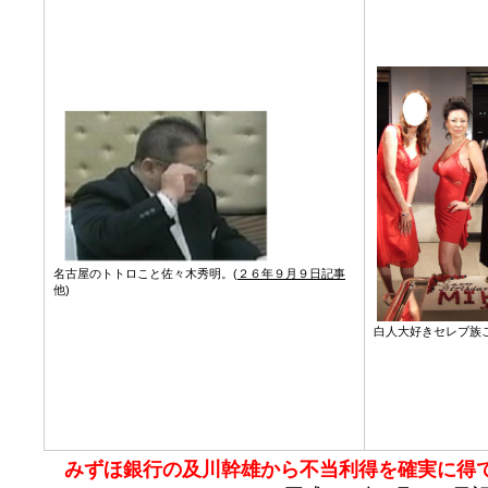
名古屋のトトロこと佐々木秀明。(
２６年９月９日記事
他)
白人大好きセレブ族
みずほ銀行の及川幹雄から不当利得を確実に得