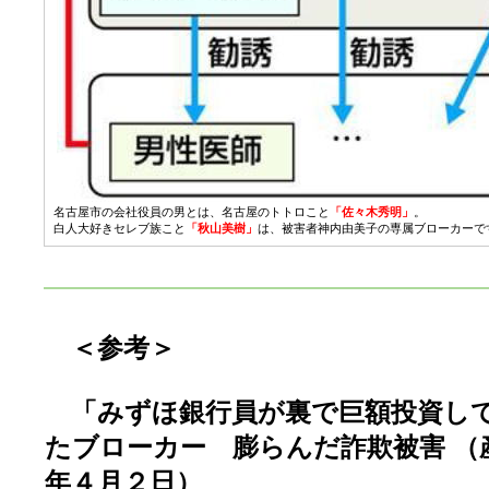
名古屋市の会社役員の男とは、名古屋のトトロこと
「佐々木秀明」
。
白人大好きセレブ族こと
「秋山美樹」
は、被害者神内由美子の専属ブローカーで
＜参考＞
「みずほ銀行員が裏で巨額投資し
たブローカー 膨らんだ詐欺被害 （
年４月２日）