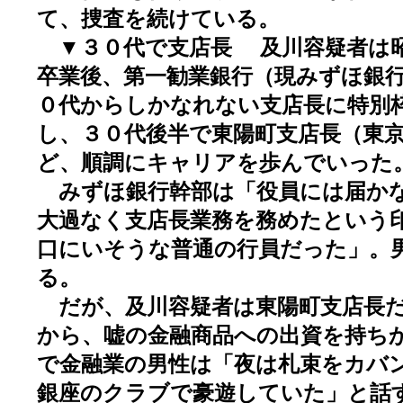
て、捜査を続けている。
▼３０代で支店長 及川容疑者は昭
卒業後、第一勧業銀行（現みずほ銀
０代からしかなれない支店長に特別
し、３０代後半で東陽町支店長（東
ど、順調にキャリアを歩んでいった
みずほ銀行幹部は「役員には届か
大過なく支店長業務を務めたという
口にいそうな普通の行員だった」。
る。
だが、及川容疑者は東陽町支店長だ
から、嘘の金融商品への出資を持ち
で金融業の男性は「夜は札束をカバ
銀座のクラブで豪遊していた」と話