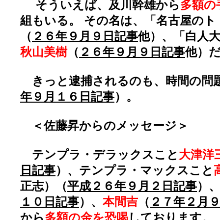
そういえば、及川幹雄から
多額の
組もいる。 その名は、「名古屋のト
（
２６年９月９日記事
他）、「白人
秋山美樹
（
２６年９月９日記事
他）
きっと逮捕されるのも、時間の問
年９月１６日記事
）。
＜佐藤昇からのメッセージ＞
テンプラ・デラックスこと
大津洋
日記事
）、テンプラ・マックスこと
正志）（
平成２６年９月２日記事
）
１０日記事
）、
本間吉
（
２７年２月
から
多額の金を恐喝
しております。