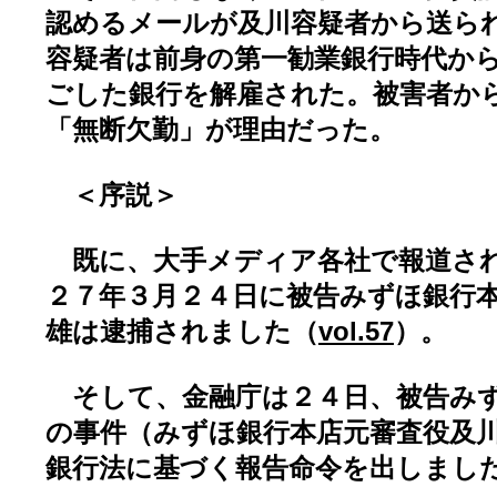
認めるメールが及川容疑者から送ら
容疑者は前身の第一勧業銀行時代か
ごした銀行を解雇された。被害者か
「無断欠勤」が理由だった。
＜序説＞
既に、大手メディア各社で報道さ
２７年３月２４日に被告みずほ銀行
雄は逮捕されました（
vol.57
）。
そして、金融庁は２４日、被告みず
の事件（みずほ銀行本店元審査役及
銀行法に基づく報告命令を出しまし