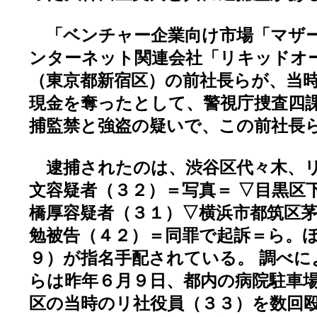
「ベンチャー企業向け市場「マザー
ンターネット関連会社「リキッドオ
（東京都新宿区）の前社長らが、当
現金を奪ったとして、警視庁捜査四
捕監禁と強盗の疑いで、この前社長
逮捕されたのは、渋谷区代々木、リ
文容疑者（３２）＝写真＝ ▽目黒区
橋厚容疑者（３１）▽横浜市都筑区茅
勉被告（４２）＝同罪で起訴＝ら。
９）が指名手配されている。 調べに
らは昨年６月９日、都内の病院駐車
区の当時のリ社役員（３３）を数回