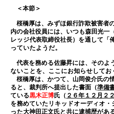
＜本節＞
桜橋厚は、みずほ銀行詐欺被害者の
内の会社役員には、いつも森田光一
レッジ代表取締役社長）を通して「
っていたようだ。
代表を務める佐藤昇には、そのよ
ないことを、ここにお知らせしてお
桜橋厚は、かつて、山岡俊介氏の情
ると、裁判所へ提出した書面（
準備書面
ている
黒木正博
氏（
２６年１２月２
を務めていたリキッドオーディオ・
った大神田正文氏と共に逮捕歴があ