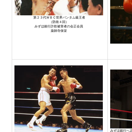
第２３代ＷＢＣ世界バンタム級王者
（防衛４回）
みずほ銀行詐欺被害者の会正会員
薬師寺保栄
みずほ銀行へ