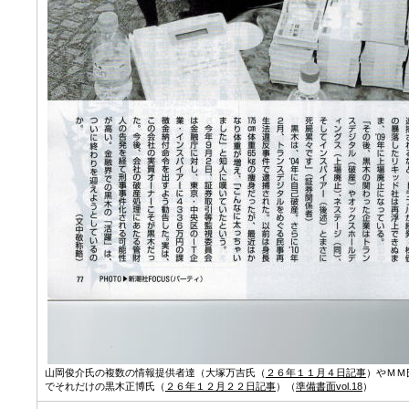
山岡俊介氏の複数の情報提供者達（大塚万吉氏（
２６年１１月４日記事
）やＭＭ
でそれだけの黒木正博氏（
２６年１２月２２日記事
）（
準備書面vol.18
）