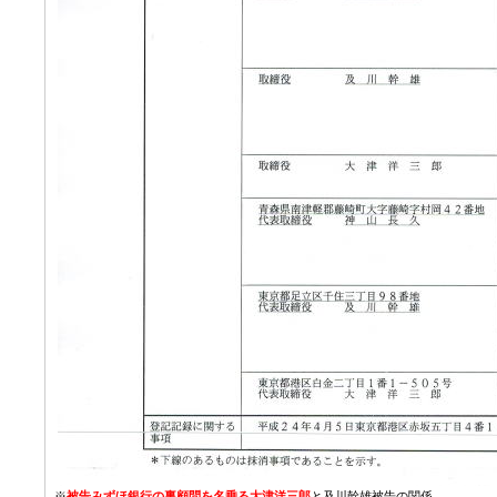
※
被告みずほ銀行の裏顧問を名乗る大津洋三郎
と及川幹雄被告の関係