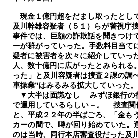
現金１億円超をだまし取ったとし
及川幹雄容疑者（５１）らが警視庁
事件では、巨額の詐欺話を聞きつけ
ーが群がっていった。手数料目当て
疑者に被害者を次々に紹介していっ
人、数十億円に広がったとみられる
った」と及川容疑者は捜査２課の調べ
車操業”はみるみる拡大していった。
▼大半は面識なし みずほ銀行の
で運用しているらしい－。 捜査関
と、平成２２年の半ばごろ、「金も
カーの間で、噂が回り始めていた。
のは当時、同行本店審査役だった及