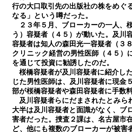
行の大口取引先の出版社の株をめぐ
なる」という噂だった。
２３年５月、ブローカーの一人、桜
う）容疑者（４５）が動いた。及川
容疑者は知人の森田光一容疑者（３
クリニック経営の男性医師（４５）
を通じて投資に勧誘したのだ。
桜橋容疑者が及川容疑者に紹介した
じた男性医師は、及川容疑者に現金
部が桜橋容疑者や森田容疑者に手数
及川容疑者らにだまされたとみら
大半は及川容疑者と面識がなく、ブ
害者だった。捜査２課は、名古屋市
ど、他にも複数のブローカーが被害