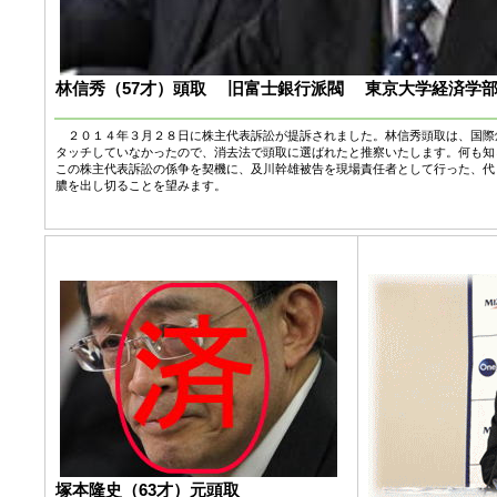
林信秀（57才）頭取 旧富士銀行派閥 東京大学経済学
２０１４年３月２８日に株主代表訴訟が提訴されました。林信秀頭取は、国際
タッチしていなかったので、消去法で頭取に選ばれたと推察いたします。何も知
この株主代表訴訟の係争を契機に、及川幹雄被告を現場責任者として行った、代
膿を出し切ることを望みます。
塚本隆史（63才）元頭取