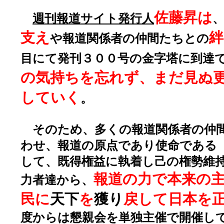
佐藤昇は
週刊報道サイト発行人
支え
絆
や報道関係者の仲間たちとの
目にて発刊３００号の金字塔に到達
の気持ちを忘れず、まだ見ぬ
していく
。
そのため、多くの報道関係者の仲
わせ、報道の原点であり使命である
して、既得権益に執着し己の権勢維
報道の力で本来の
力者達から、
民に
天下
を
獲り
戻して日本を
度からは懇親会を単独主催で開催し