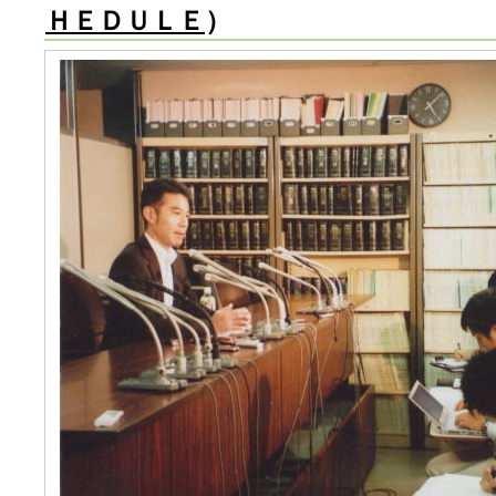
ＨＥＤＵＬＥ
）