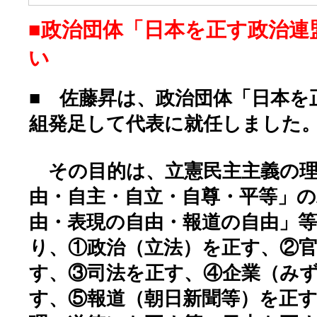
■政治団体「日本を正す政治連
い
■ 佐藤昇は、政治団体「日本を
組発足して代表に就任しました
その目的は、立憲民主主義の理
由・自主・自立・自尊・平等」の
由・表現の自由・報道の自由」
り、①政治（立法）を正す、②
す、③司法を正す、④企業（み
す、⑤報道（朝日新聞等）を正