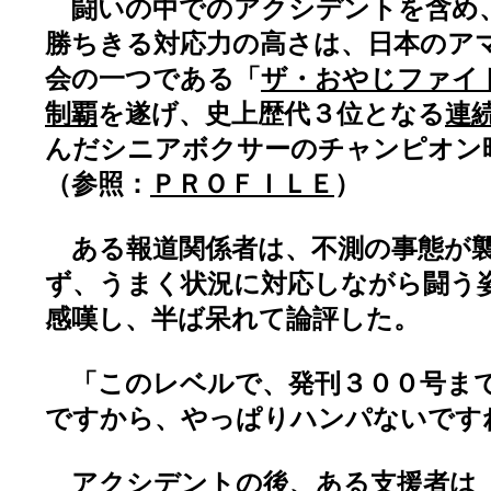
闘いの中でのアクシデントを含め
勝ちきる対応力の高さは、日本のア
会の一つである「
ザ・おやじファイ
制覇
を遂げ、史上歴代３位となる
連
んだシニアボクサーのチャンピオン
（参照：
ＰＲＯＦＩＬＥ
）
ある報道関係者は、不測の事態が
ず、うまく状況に対応しながら闘う
感嘆し、半ば呆れて論評した。
「このレベルで、発刊３００号ま
ですから、やっぱりハンパないです
アクシデントの後、ある支援者は