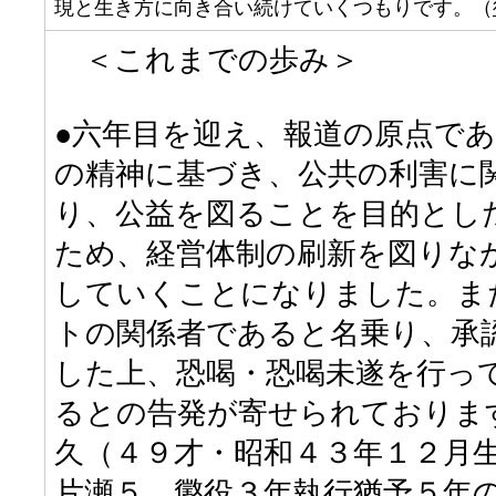
現と生き方に向き合い続けていくつもりです。（
＜これまでの歩み＞
●六年目を迎え、報道の原点で
の精神に基づき、公共の利害に
り、公益を図ることを目的とし
ため、経営体制の刷新を図りな
していくことになりました。ま
トの関係者であると名乗り、承
した上、恐喝・恐喝未遂を行っ
るとの告発が寄せられておりま
久（４９才・昭和４３年１２月
片瀬５、懲役３年執行猶予５年