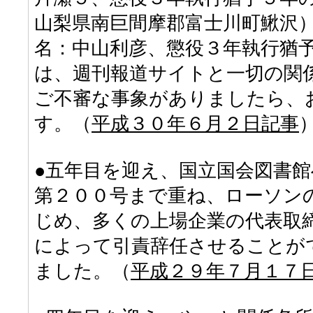
山梨県南巨間摩郡富士川町鰍沢
名：中山利彦、懲役３年執行猶
は、週刊報道サイトと一切の関
ご不審な事象がありましたら、
す。（
平成３０年６月２日記事
●五年目を迎え、国立国会図書
第２００号まで重ね、ローソン
じめ、多くの上場企業の代表取
によって引責辞任させることが
ました。（
平成２９年７月１７