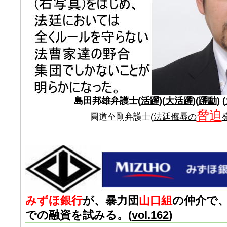
島田邦雄弁護士(
活躍
)(
大活躍
)(
躍動
) (
脅迫
圓道至剛弁護士(
法廷侮辱の
みずほ銀行
が、暴力団
山口組
の仲介で
での融資を試みる。(
vol.162
)