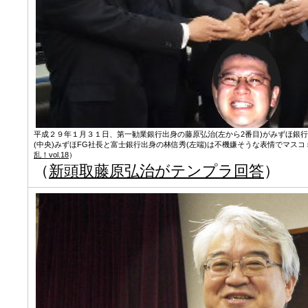
平成２９年１月３１日、第一勧業銀行出身の藤原弘治(左から2番目)がみずほ銀
(中央)みずほFG社長と富士銀行出身の林信秀(左端)は不機嫌そうな表情でマス
乱！vol.18
）
（
新頭取藤原弘治がテンプラ回答
）