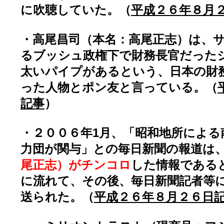
に吹聴していた。（
平成２６年８月
・高尾昌司（本名：高尾正志）は、
るブッシュ政権下で財務長官だった
太いパイプがあるという、日本の財
った人物とポン友と言っている。（
記事
）
・２００６年1月、「昭和地所による
力団が関与」との毎日新聞の報道は
尾正志）がチンコロ
した情報である
に流れて、その後、毎日新聞記者等
送られた。（
平成２６年８月２６日