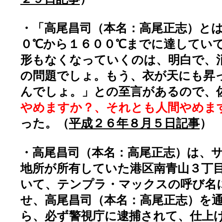
・「高尾昌司（本名：高尾正志）と
０℃から１６００℃までに達していて
形もなくなっていくのは、明白で、
の問題でしょ。もう、衣が天にも昇
んでしょ。」との至言があるので、
やめますか？、それとも人間やめま
った。（
平成２６年８月５日記事
）
・高尾昌司（本名：高尾正志）は、
地所が所有していた港区南青山３丁
いて、テンプラ・マックスの呼び名
せ、高尾昌司（本名：高尾正志）を
ら、必ず警視庁に逮捕されて、仕上