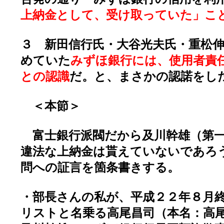
上納金として、受け取っていた」こ
３ 新田信行氏・大谷光夫氏・重松
めていた
みずほ銀行には、使用者責
との認識
だ。と、まさかの認諾をした
＜本節＞
富士銀行派閥だから及川幹雄（第一
違法な上納金は貰えていないであろ
問への証言を箇条書きする。
・部長さんの私が、平成２２年８月
リストと名乗る高尾昌司（本名：高