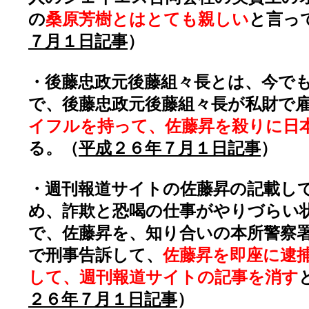
の
桑原芳樹とはとても親しい
と言っ
７月１日記事
）
・後藤忠政元後藤組々長とは、今で
で、後藤忠政元後藤組々長が私財で
イフルを持って、佐藤昇を殺りに日
る。（
平成２６年７月１日記事
）
・週刊報道サイトの佐藤昇の記載し
め、詐欺と恐喝の仕事がやりづらい
で、佐藤昇を、知り合いの本所警察
で刑事告訴して、
佐藤昇を即座に逮
して、週刊報道サイトの記事を消す
２６年７月１日記事
）