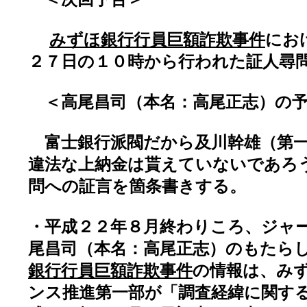
みずほ銀行行員巨額詐欺事件
にお
２７日の１０時から行われた証人尋
＜高尾昌司（本名：高尾正志）の予
富士銀行派閥だから及川幹雄（第一
違法な上納金は貰えていないであろ
問への証言を箇条書きする。
・平成２２年８月終わりころ、ジャ
尾昌司（本名：高尾正志）のもたら
銀行行員巨額詐欺事件
の情報は、み
ンス推進第一部が「調査経緯に関す