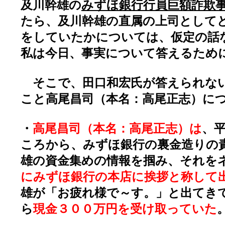
及川幹雄の
みずほ銀行行員巨額詐欺
たら、及川幹雄の直属の上司として
をしていたかについては、仮定の話
私は今日、事実について答えるため
そこで、田口和宏氏が答えられな
こと高尾昌司（本名：高尾正志）に
・
高尾昌司（本名：高尾正志）は
、
ころから、みずほ銀行の裏金造りの
雄の資金集めの情報を掴み、それを
にみずほ銀行の本店に挨拶と称して
雄が「お疲れ様で～す。」と出てき
ら
現金３００万円を受け取っていた