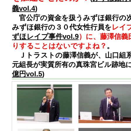
義vol.4
)
官公庁の資金を扱うみずほ銀行の次
みずほ銀行の３０代女性行員を
レイ
ずほレイプ事件vol.9
）に、藤澤信義
りすることはないですよね？
。
Ｊトラストの藤澤信義が、山口組系
元組長が実質所有の真珠宮ビル跡地に
億円vol.5
)