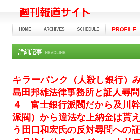
PROFILE
HOME
ARCHIVES
SCHEDULE
詳細記事
HEADLINE
キラーバンク（人殺し銀行）
島田邦雄法律事務所と証人尋問
４ 富士銀行派閥だから及川幹
派閥）から違法な上納金は貰
う田口和宏氏の反対尋問への