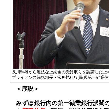
及川幹雄から違法な上納金の受け取りを認諾した上
プライアンス統括部長・常務執行役員(現第一勧業信
＜序説＞
みずほ銀行内の第一勧業銀行派閥の