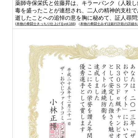
薬師寺保栄氏と佐藤昇は、キラーバンク（人殺し
毒を盛ったことが連想され、二人の精神的支柱で
逝したことへの追悼の意を胸に秘めて、証人尋問
(
本物の拳闘士きっちり仕上げるvol.166
) （
本物の拳闘士みずほ銀行詐欺の詳細を証言v