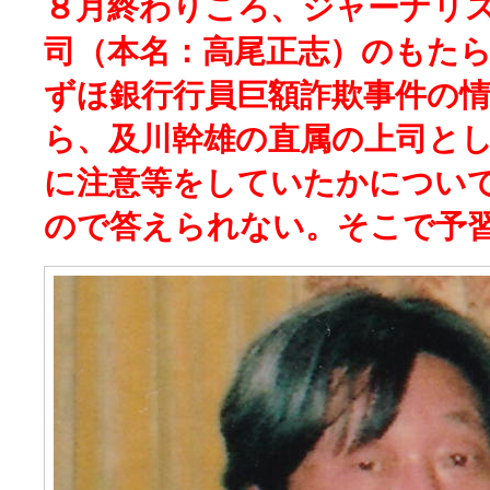
８月終わりころ、ジャーナリ
司（本名：高尾正志）のもた
ずほ銀行行員巨額詐欺事件の
ら、及川幹雄の直属の上司と
に注意等をしていたかについ
ので答えられない。そこで予習編(2