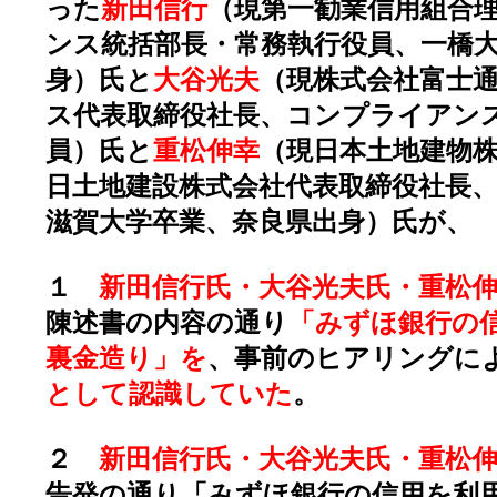
った
新田信行
（現第一勧業信用組合
ンス統括部長・常務執行役員、一橋
身）氏と
大谷光夫
（現株式会社富士
ス代表取締役社長、コンプライアン
員）氏と
重松伸幸
（現日本土地建物
日土地建設株式会社代表取締役社長
滋賀大学卒業、奈良県出身）氏が、
１
新田信行氏・大谷光夫氏・重松
陳述書の内容の通り
「みずほ銀行の
裏金造り」を
、事前のヒアリングに
として認識していた
。
２
新田信行氏・大谷光夫氏・重松
告発の通り「みずほ銀行の信用を利