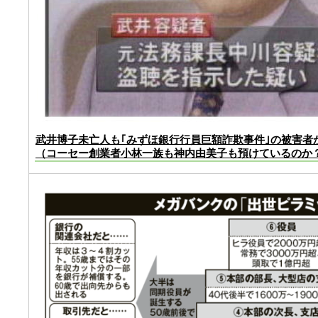
武井博子未亡人も｢みずほ銀行行員巨額詐欺事件｣の被害者
（コーセー創業者小林一族も神内由美子も預けているのか