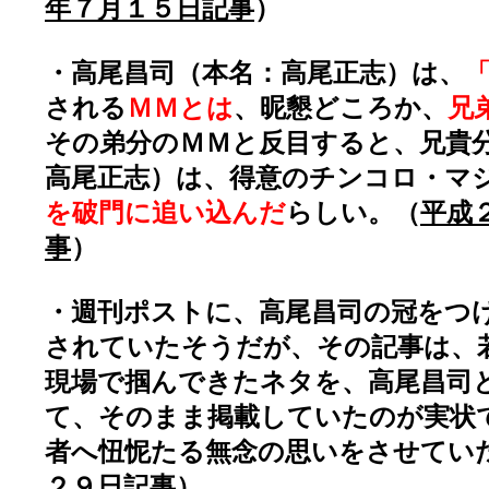
年７月１５日記事
）
・高尾昌司（本名：高尾正志）は、
される
ＭＭとは
、昵懇どころか、
兄
その弟分のＭＭと反目すると、兄貴
高尾正志）は、得意のチンコロ・マ
を破門に追い込んだ
らしい。（
平成
事
）
・週刊ポストに、高尾昌司の冠をつ
されていたそうだが、その記事は、
現場で掴んできたネタを、高尾昌司
て、そのまま掲載していたのが実状
者へ忸怩たる無念の思いをさせてい
２９日記事
）