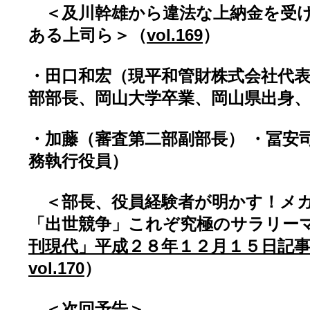
＜及川幹雄から違法な上納金を受け
ある上司ら＞（
vol.169
）
・田口和宏（現平和管財株式会社代
部部長、岡山大学卒業、岡山県出身
・加藤（審査第二部副部長） ・冨安
務執行役員）
＜部長、役員経験者が明かす！メ
「出世競争」これぞ究極のサラリーマ
刊現代」平成２８年１２月１５日記
vol.170
）
＜次回予告＞