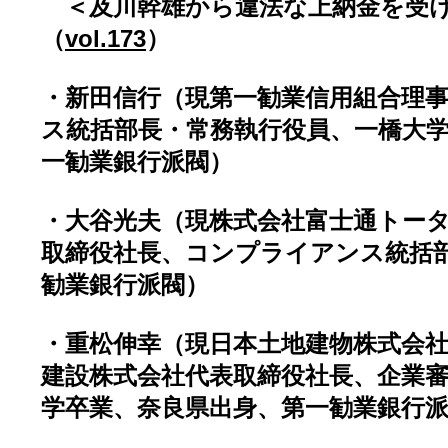
＜及川幹雄から違法な上納金を受け
（
vol.173
）
・新田信行（現第一勧業信用組合理
ス統括部長・常務執行役員、一橋大
一勧業銀行派閥）
・大谷光夫（現株式会社富士通トー
取締役社長、コンプライアンス統括
勧業銀行派閥）
・重松伸幸（現日本土地建物株式会
建設株式会社代表取締役社長、企業
学卒業、奈良県出身、第一勧業銀行