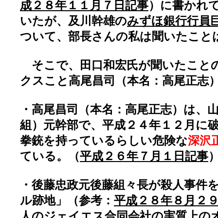
成２８年１１月７日記事
）に書かれ
いたが、及川幹雄の
みずほ銀行行員
ついて、部長さんの私は聞いたこと
そこで、田口和宏氏が聞いたこと
クスこと高尾昌司（本名：高尾正志
・高尾昌司（本名：高尾正志）は、
組）元幹部で、平成２４年１２月に
拳銃を持っているらしい危険な
深沢
ている。（
平成２６年７月１日記事
・後藤忠政元後藤組々長が殺人事件
ル跡地」（参考：
平成２８年８月２
人のジェイエス合同会社の実質上の