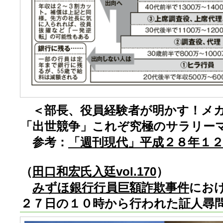
＜部長、役員経験者が明かす！メ
「出世競争」これぞ究極のサラリー
参考：
「週刊現代」平成２８年１
（
田口和宏氏入廷vol.170
）
みずほ銀行行員巨額詐欺事件
にお
２７日の１０時から行われた証人尋