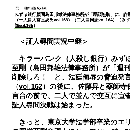
みずほ銀行顧問島田邦雄法律事務所が「厚顔無恥」に、詐
（
一人目大宮匡統氏vol.163
）（
二人目同志vol.164
）（
みず
部vol.165
）
＜証人尋問実況中継＞
キラーバンク（人殺し銀行）みずほ
至剛（島田邦雄法律事務所）が「週
削除しろ！」と、法廷侮辱の脅迫発
（
vol.162
）の後に、佐藤昇と薬師寺
言台の前で、二人で並んで交互に宣
証人尋問決戦は始まった。
きっと、東京大学法学部卒業のエ