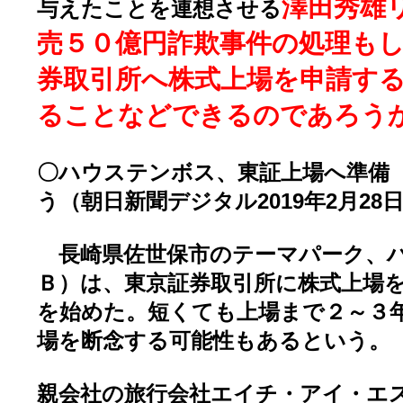
澤田秀雄
与えたことを連想させる
売５０億円詐欺事件の処理も
券取引所へ株式上場を申請す
ることなどできるのであろう
〇ハウステンボス、東証上場へ準備
う（朝日新聞デジタル2019年2月28日
長崎県佐世保市のテーマパーク、
Ｂ）は、東京証券取引所に株式上場
を始めた。短くても上場まで２～３
場を断念する可能性もあるという。
親会社の旅行会社エイチ・アイ・エ