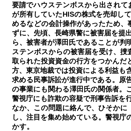
要請でハウステンボスから出されて
が所有していたHISの株式を売却し
めるなどの会計操作があったため、
ずに、先頃、長崎県警に被害届を提
ら、被害者が澤田氏であることが判明
ステンボスからの被害届を受け、捜
取られた投資資金の行方をつかんだ
方、東京地裁では投資による利益も
求める民事訴訟が進行中である。原
の事業にも関わる澤田氏の関係者。
警視庁にも詐欺の容疑で刑事告訴を行
なか、この問題に絡んで、ひそかに
し、注目を集め始めている。警視庁
かす。