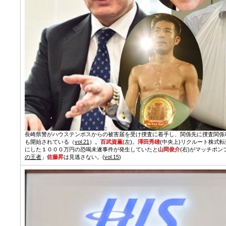
長崎県警がハウステンボスからの被害届を受け捜査に着手し、関係先に捜査関係
も開始されている（
vol.21
）。
百武資薫
(左)。
澤田秀雄
(中央上)リクルート株式
にした１０００万円の恐喝未遂事件が発生していたと
山岡俊介
(右)がマッチポ
の王者
」
佐藤昇
は見逃さない。(
vol.15
)