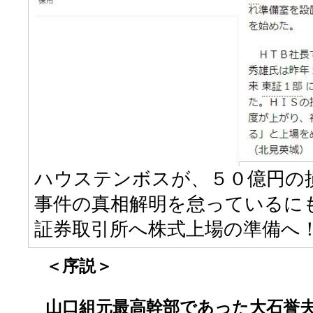
ハウステンボスが、５０億円の
事件の真相解明を怠っているに
証券取引所へ株式上場の準備へ！
＜序説＞
山口組元最高幹部であった大石誉夫