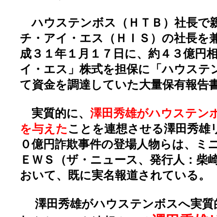
ハウステンボス（ＨＴＢ）社長で親
チ・アイ・エス（ＨＩＳ）の社長を
成３１年１月１７日に、約４３億円
イ・エス」株式を担保に「ハウステ
て資金を調達していた大量保有報告
実質的に、
澤田秀雄がハウステン
を与えた
ことを連想させる澤田秀雄
０億円詐欺事件の登場人物らは、ミ
ＥＷＳ（ザ・ニュース、発行人：柴
おいて、既に実名報道されている。
澤田秀雄がハウステンボスへ実質