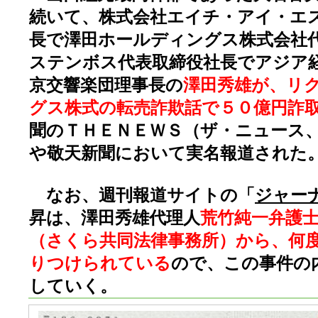
続いて、株式会社エイチ・アイ・エ
長で澤田ホールディングス株式会社
ステンボス代表取締役社長でアジア
京交響楽団理事長の
澤田秀雄が、リ
グス株式の転売詐欺話で５０億円詐
聞のＴＨＥＮＥＷＳ（ザ・ニュース
や敬天新聞において実名報道された
なお、週刊報道サイトの「
ジャー
昇は、澤田秀雄代理人
荒竹純一弁護
（さくら共同法律事務所）から、何
りつけられている
ので、この事件の
していく。