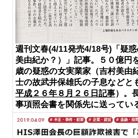
週刊文春(4/11発売4/18号)「
美由紀か？）」記事。５０億円
歳の疑惑の女実業家（吉村美由
士の故武井保雄氏の子息などと
平成２６年８月２６日記事
）。
事項照会書を関係先に送ってい