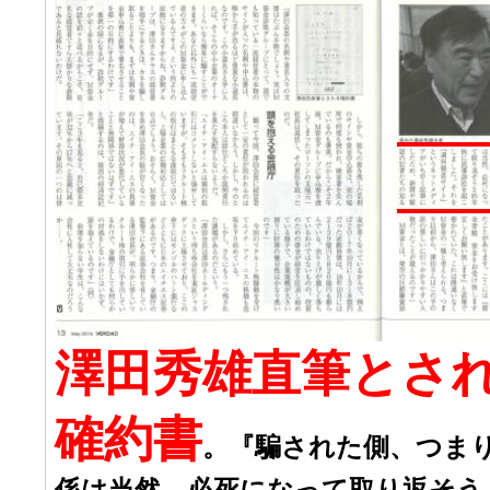
澤田秀雄直筆とさ
確約書
。『騙された側、つま
係は当然、必死になって取り返そう