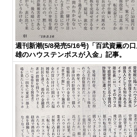
週刊新潮(5/8発売5/16号)「百武資薫
雄のハウステンボスが入金」記事。