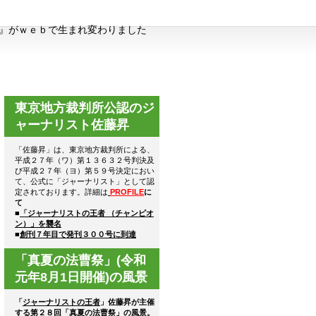
』がｗｅｂで生まれ変わりました
東京地方裁判所公認のジ
ャーナリスト佐藤昇
「佐藤昇」は、東京地方裁判所による、
平成２７年（ワ）第１３６３２号判決及
び平成２７年（ヨ）第５９号決定におい
て、公式に「ジャーナリスト」として認
定されております。詳細は
PROFILE
に
て
■
「ジャーナリストの王者 （チャンピオ
ン）」を襲名
■
創刊７年目で発刊３００号に到達
「真夏の法曹祭」(令和
元年8月1日開催)の風景
「
ジャーナリストの王者
」佐藤昇が主催
する第２８回「真夏の法曹祭」の風景。