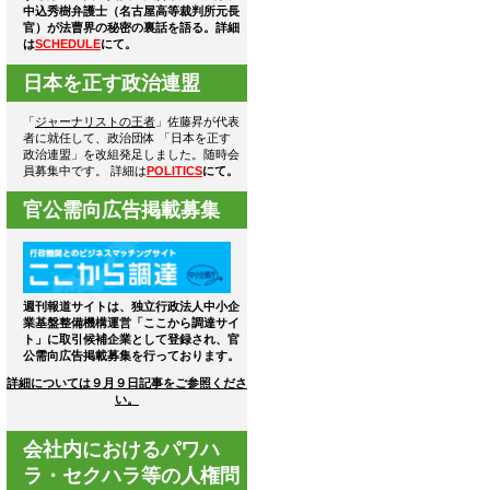
中込秀樹弁護士（名古屋高等裁判所元長
官）が法曹界の秘密の裏話を語る。詳細
は
SCHEDULE
にて。
日本を正す政治連盟
「
ジャーナリストの王者
」佐藤昇が代表
者に就任して、政治団体 「日本を正す
政治連盟」を改組発足しました。随時会
員募集中です。 詳細は
POLITICS
にて。
官公需向広告掲載募集
週刊報道サイトは、独立行政法人中小企
業基盤整備機構運営「ここから調達サイ
ト」に取引候補企業として登録され、官
公需向広告掲載募集を行っております。
詳細については９月９日記事をご参照くださ
い。
会社内におけるパワハ
ラ・セクハラ等の人権問