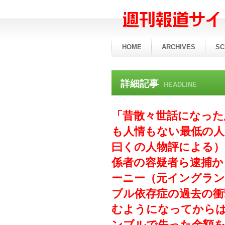
HOME
ARCHIVES
SC
詳細記事
HEADLINE
「昔散々世話になった
も人情もない最低の人
曰くの人物評による）
係者の容疑者ら逮捕か
ーニー（元イングラ
ブル依存症の過去の衝
むようになってから
ンブルで失った金額