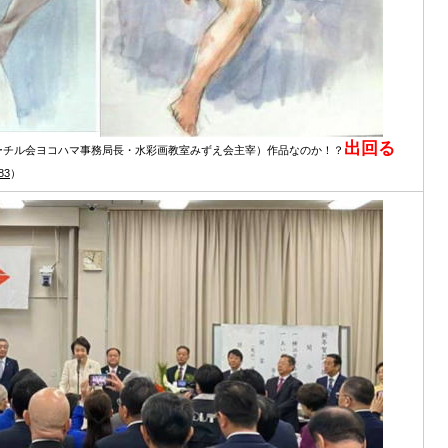
出回る
ーチル会ヨコハマ事務局長・水彩画教室みずえ会主宰）作品なのか！？
.83
）