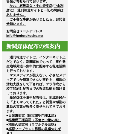
告発が寄せられております。
なお、石坂幸久・中山登支彦(中山利
彦)は、週刊報道サイトと一切の関係は
ありません。
ご不審な事象がありましたら、お問合
せ願います。
お問合せメールアドレス
info@hodotokushu.net
新聞媒体配布の御案内
週刊報道サイトは、インターネット上
だけでなく、新聞媒体でもって、事件発
生地域周辺へ集中的に配布する報道活動
も行っております。
マスメディアが扱えない、小さなメデ
ィアでしか報道できない事件を、相応の
活動支援をして下されば、ゲラ作成から
校了印刷し配布までの報道活動を請け負
っております。
新聞媒体を集中配布後は、地域住民か
ら「よくやってくれた」と賛意や感謝の
激励の言葉が数多く寄せられてきており
ます。
■
日光東照宮（国宝陽明門竣工式）
■
稲葉尚正権宮司（不倫と中絶の巣）
■
稲葉久雄宮司（ラブホテル三昧）
■
福原ソープランド界隈の礼儀知らず
者？