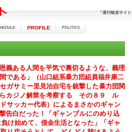
『週刊報道サイト
PROFILE
HEDULE
POLITICS
恩義ある人間を平気で裏切るような、義理
間である」（山口組系暴力団組員福井康二
セガサミー里見治自宅を銃撃した暴力団関
らカジノ解禁を考察する その８９ ル
ンドサッカー代表）によるまさかのギャン
撃告白だった！「ギャンブルにのめり込
は負け始めて、借金生活となった」「ギャ
を取り戻そうとして、どんどん賭けるよう