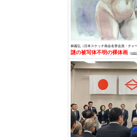
林義弘（日本スケッチ画会名誉会員・チャ
謎の被写体不明の裸体画
（
vol