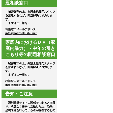
題相談窓口
秘密厳守の上、弁護士他専門スタッフ
を派遣するなど、問題解決に尽力しま
す。
まずはご一報を。
相談窓口メールアドレス
info@hodotokushu.net
家庭内におけるＤＶ（家
庭内暴力）・中年の引き
こもり等の問題相談窓口
秘密厳守の上、弁護士他専門スタッフ
を派遣するなど、問題解決に尽力しま
す。
まずはご一報を。
相談窓口メールアドレス
info@hodotokushu.net
告知・ご注意
週刊報道サイトの関係者であると名乗
り、承認なく勝手に活動した上、恐喝・
恐喝未遂を行っている者が存在するとの