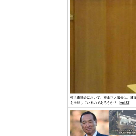
横浜市議会において、横山正人議長は、林
を推理しているのであろうか？（
vol.83
）