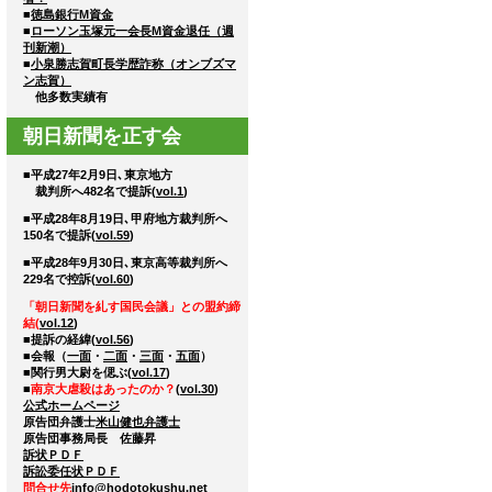
■
徳島銀行М資金
■
ローソン玉塚元一会長М資金退任（週
刊新潮）
■
小泉勝志賀町長学歴詐称（オンブズマ
ン志賀）
他多数実績有
朝日新聞を正す会
■平成27年2月9日､東京地方
裁判所へ482名で提訴(
vol.1
)
■平成28年8月19日､甲府地方裁判所へ
150名で提訴(
vol.59
)
■平成28年9月30日､東京高等裁判所へ
229名で控訴(
vol.60
)
「朝日新聞を糺す国民会議」との盟約締
結(
vol.12
)
■提訴の経緯(
vol.56
)
■会報（
一面
・
二面
・
三面
・
五面
）
■関行男大尉を偲ぶ(
vol.17
)
■
南京大虐殺はあったのか？
(
vol.30
)
公式ホームページ
原告団弁護士
米山健也弁護士
原告団事務局長 佐藤昇
訴状ＰＤＦ
訴訟委任状ＰＤＦ
問合せ先
info@hodotokushu.net