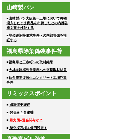
山崎製パン
■
山崎製パン大阪第一工場において異物
混入したまま商品を出荷したとの内部告
発文書を検証する
■
地位確認等請求事件への内部告発を検
証する
福島県除染偽装事件等
■
福島県と三春町への取材結果
■
大林道路福島営業所への突撃取材結果
■
仙台震災復興生コンクリート工場詐欺
事件
リミックスポイント
■
國重惇史辞任
■
関係者４名逮捕
■
暴力団●道会関与か？
■
架空採石権４億円設定！
真珠宮ビル跡地