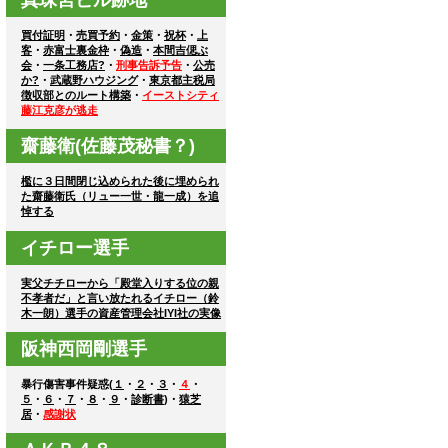
買付証明
・
売買予約
・
金策
・
祝杯
・
上
客
・
赤富士裏金枠
・
偽造
・
本間吉偲ぶ
会
・
一条工務店?
・
刑事告訴予告
・
公売
か?
・
武蔵野ハウジング
・
東京都主税局
徴収部とのルート構築
・
イーストシティ
藤江克彦が逃走
齋藤衛(佐藤茂秘書？)
檻に３日間閉じ込められた後に埋められ
た齋藤衛氏（リュー一世・龍一成）を追
悼する
イチロー選手
実父チチローから「殿堂入りする位の親
不孝者だ」と言い放たれるイチロー（鈴
木一朗）選手の資産管理会社IYI社の実像
阪神西岡剛選手
暴行傷害事件疑惑(
１
・
２
・
３
・
４
・
５
・
６
・
７
・
８
・
９
・
診断書
)・
猿芝
居
・
感謝状