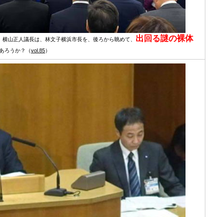
出回る謎の裸体
て、横山正人議長は、林文子横浜市長を、後ろから眺めて、
あろうか？（
vol.85
）