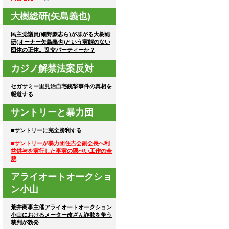
大樹総研(矢島義也)
民主党議員(細野豪志ら)が群がる大樹総
研(オーナー矢島義也)という実態のない
団体の正体。乱交パーティーか？
カジノ解禁法案反対
セガサミー里見治自宅銃撃事件の真相を
報道する
サントリーと暴力団
■
サントリーに完全勝利する
■サントリーが暴力団住吉会副会長へ利
益供与を実行した事実の隠ぺい工作の全
貌
アライオートオークショ
ン小山
荒井商事主催アライオートオークション
小山におけるメーター改ざん詐欺を争う
裁判が勃発