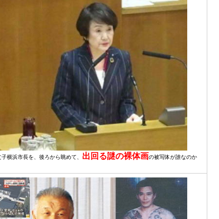
出回る謎の裸体画
文子横浜市長を、後ろから眺めて、
の被写体が誰なのか