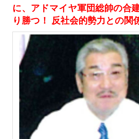
に、アドマイヤ軍団総帥の合
り勝つ！ 反社会的勢力との関係は？ 