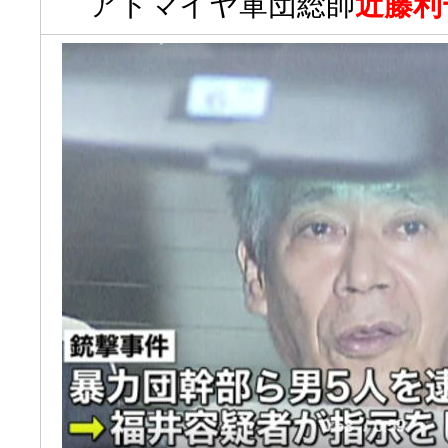
アドマイヤ軍団総帥
近藤利