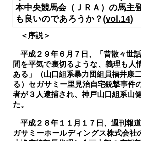
本中央競馬会（ＪＲＡ）の馬主
も良いのであろうか？(
vol.14
)
＜序説＞
平成２９年６月７日、「昔散々世話
間を平気で裏切るような、義理も人
ある」（山口組系暴力団組員福井康
る）セガサミー里見治自宅銃撃事件
者が３人逮捕され、神戸山口組系山
た。
平成２８年１１月１７日、週刊報道
ガサミーホールディングス株式会社