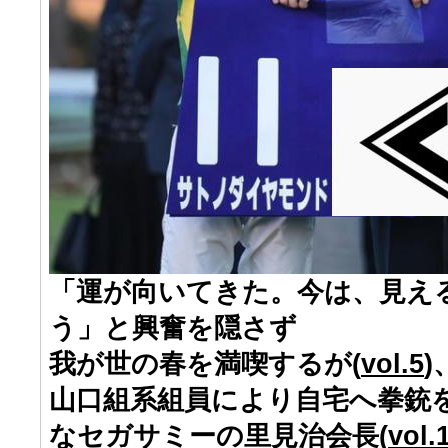
「運が向いてきた。今は、見え
う」と興奮を隠さず
我が世の春を満喫するが(
vol.5
山口組系組員により自宅へ拳銃
なセガサミーの里見治会長(
vol.