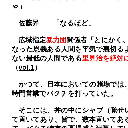
ゃ」
佐藤昇 「なるほど」
広域指定
暴力団
関係者「とにかく
なった恩義ある人間を平気で裏切る
ない最低の人間である
里見治を絶対
（
vol.1
）
かつて、日本においての賭場では
時間営業でバクチを打っていた。
そこには、丼の中にシャブ（覚せ
て置いてあり、皆で、数本置いてあ