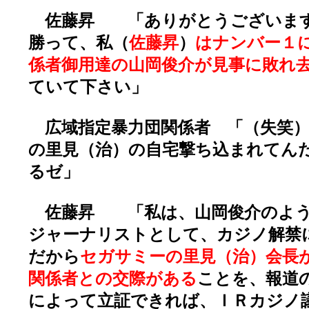
佐藤昇 「ありがとうございます
勝って、私（
佐藤昇
）
はナンバー１
係者御用達の山岡俊介が見事に敗れ
ていて下さい」
広域指定暴力団関係者 「（失笑）
の里見（治）の自宅撃ち込まれてん
るゼ」
佐藤昇 「私は、山岡俊介のよう
ジャーナリストとして、カジノ解禁
だから
セガサミーの里見（治）会長
関係者との交際がある
ことを、報道
によって立証できれば、ＩＲカジノ