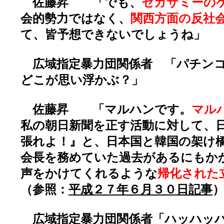
佐藤昇 「でも、
セガサミーの
会的勢力ではなく、
関西方面の反社
て、皆予想できないでしょうね」
広域指定暴力団関係者 「パチンコ
どこが思い浮かぶ？」
佐藤昇 「マルハンです。
マル
私の朝日新聞を正す活動に対して、
張れよ！』と、日本国と韓国の架け
会長を務めていた過去があるにもか
声をかけてくれるような
帰化された
（参照：
平成２７年６月３０日記事
広域指定暴力団関係者「ハッハッ