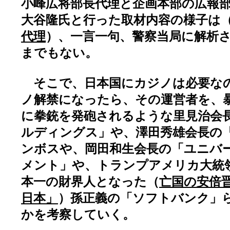
小峰広将部長代理と企画本部の広報
大谷隆氏と行った取材内容の様子は
代理
）、一言一句、警察当局に解析
までもない。
そこで、日本国にカジノは必要な
ノ解禁になったら、その運営者を、
に拳銃を発砲されるような里見治会
ルディングス」や、澤田秀雄会長の
ンボスや、岡田和生会長の「ユニバ
メント」や、トランプアメリカ大統
本一の財界人となった（
亡国の安倍
日本」
）孫正義の「ソフトバンク」
かを考察していく。