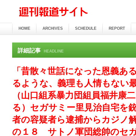
HOME
ARCHIVES
SCHEDULE
REPORT
詳細記事
HEADLINE
「昔散々世話になった恩義あ
るような、義理も人情もない
（山口組系暴力団組員福井康
る）セガサミー里見治自宅を
者の容疑者ら逮捕からカジノ
の１８ サトノ軍団総帥のセ