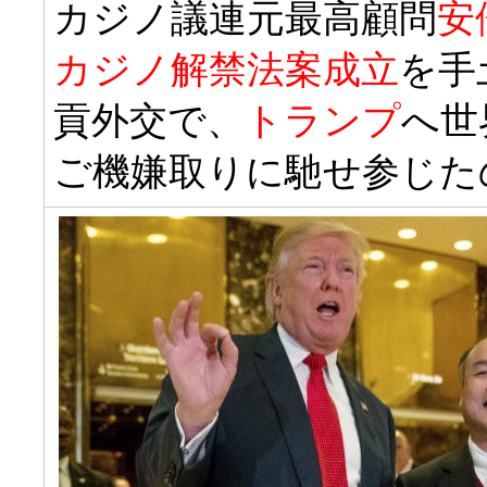
カジノ議連元最高顧問
安
カジノ解禁法案成立
を手
貢外交で、
トランプ
へ世
ご機嫌取りに馳せ参じた