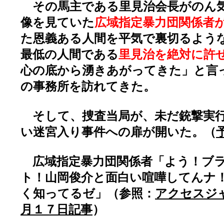
その馬主である里見治会長がのん
像を見ていた
広域指定暴力団関係者
た恩義ある人間を平気で裏切るよう
最低の人間である
里見治を絶対に許
心の底から湧きあがってきた」と言
の事務所を訪れてきた。
そして、捜査当局が、未だ銃撃実行
い迷宮入り事件への扉が開いた。（
広域指定暴力団関係者「よう！ブ
ト！山岡俊介と面白い喧嘩してんナ
く知ってるゼ」（参照：
アクセスジ
月１７日記事
）