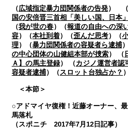
（
広域指定暴力団関係者の告発
） 
国の安倍晋三首相「美しい国、日本
（
我が世の春
）（
報道の自由への深
容
）（
本社到着
）（
歪んだ思考
）（
理
）（
暴力団関係者の容疑者ら逮捕
の中心団体の山健組本部が捜索
） （
Ａ】の馬主登録
） （
カジノ運営者認
容疑者逮捕
）（
スロット台独占か？
＜本節＞
○アドマイヤ復権！近藤オーナー、最
馬落札
（スポニチ 2017年7月12日記事）