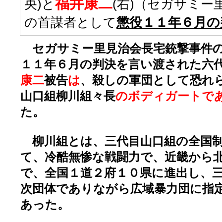
福井康二
央)と
(右)（セガサミー
の首謀者として
懲役１１年６月の
セガサミー里見治会長宅銃撃事件の
１１年６月の判決を言い渡された六
康二
被告
は
、殺しの軍団として恐れ
山口組柳川組々長
のボディガートで
た。
柳川組とは、三代目山口組の全国制
て、冷酷無惨な戦闘力で、近畿から
で、全国１道２府１０県に進出し、
次団体でありながら広域暴力団に指
あった。