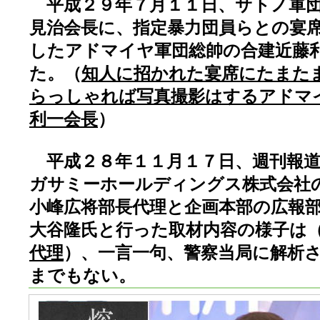
平成２９年７月１１日、サトノ軍団
見治会長に、指定暴力団員らとの宴
したアドマイヤ軍団総帥の合建近藤
た。（
知人に招かれた宴席にたまた
らっしゃれば写真撮影はするアドマ
利一会長
）
平成２８年１１月１７日、週刊報道
ガサミーホールディングス株式会社
小峰広将部長代理と企画本部の広報
大谷隆氏と行った取材内容の様子は
代理
）、一言一句、警察当局に解析
までもない。