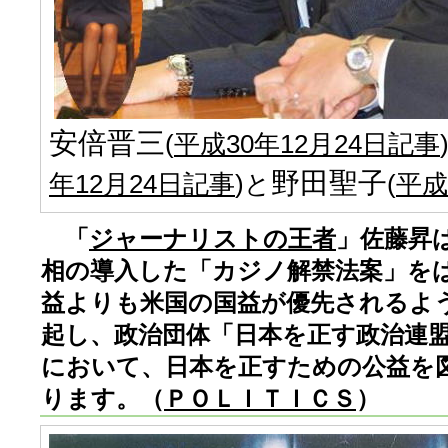
安倍晋三
(
平成30年12月24日記事
野田聖子
年12月24日記事
)と
(
平成
「
ジャーナリストの王者
」佐藤昇
相の導入した「カジノ解禁法案」を
益よりも米国の国益が優先されるよ
起し、政治団体「日本を正す政治連
において、日本を正すための公益を
ります。（
ＰＯＬＩＴＩＣＳ
）