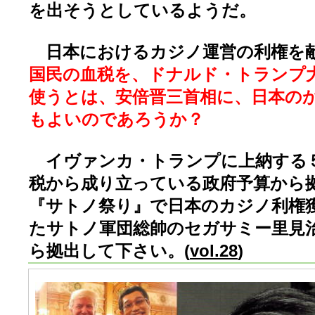
を出そうとしているようだ。
日本におけるカジノ運営の利権を
国民の血税を、ドナルド・トランプ
使うとは、安倍晋三首相に、日本の
もよいのであろうか？
イヴァンカ・トランプに上納する
税から成り立っている政府予算から
『サトノ祭り』で日本のカジノ利権
たサトノ軍団総帥のセガサミー里見
ら拠出して下さい。(
vol.28
)