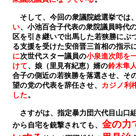
そして、今回の衆議院総選挙では
い
、小池百合子代表の衆院議員時代
区を引き継いで出馬した若狭勝にぶ
る支援を受けた安倍晋三首相の指示
に
次世代スター議員の
小泉進次郎を
けて
、娘（里見有紀恵）婿の
鈴木隼
合子の側近の若狭勝を落選させ、そ
望の党の代表を辞任させ、
カジノ利
した
。
さすがは、指定暴力団六代目山口組
金の力
から自宅を銃撃されても、