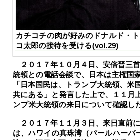
カチコチの肉が好みのドナルド・ト
コ太郎の接待を受ける(
vol.29
)
２０１７年１０月４日、安倍晋三首
統領との電話会談で、日本は主権国
「日本国民は、トランプ大統領、米
共にある」と発言した上で、１１月
ンプ米大統領の来日について確認し
２０１７年１１月３日、来日直前に
は、ハワイの真珠湾（パールハーバ