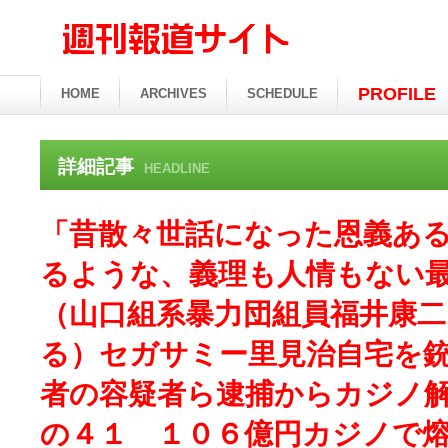
PROFILE
HOME
ARCHIVES
SCHEDULE
詳細記事
HEADLINE
「昔散々世話になった恩義あ
るような、義理も人情もない
（山口組系暴力団組員福井康
る）セガサミー里見治自宅を
者の容疑者ら逮捕からカジノ
の４１ １０６億円カジノで