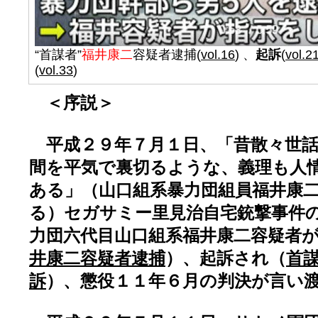
“首謀者”
福井康二
容疑者逮捕
(
vol.16
) 、
起訴
(
vol.2
(
vol.33
)
＜序説＞
平成２９年７月１日、「昔散々世話
間を平気で裏切るような、義理も人情
ある」（山口組系暴力団組員福井康
る）セガサミー里見治自宅銃撃事件
力団六代目山口組系福井康二容疑者
井康二容疑者逮捕
）、起訴され（
首
訴
）、懲役１１年６月の判決が言い渡