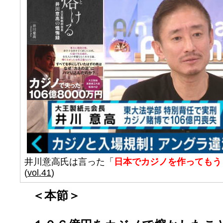
井川意高氏は言った「
日本でカジノを作ってもう
(
vol.41
)
＜本節＞