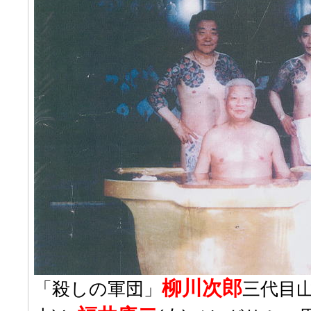
柳川次郎
「殺しの軍団」
三代目山