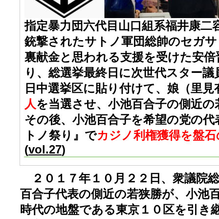
指定暴力団六代目山口組系福井康二
銃撃されたサトノ軍団総帥のセガサ
裏献金と思われる支援を受けた安倍
り、総選挙最終日に次世代スター議
日中選挙区に貼り付けて、娘（里見
人
を当選させ、小池百合子の側近の
その後、小池百合子を希望の党の代
トノ祭り』で
カジノ利権獲得を盤石
(
vol.27
)
２０１７年１０月２２日、衆議院総
百合子代表の側近の若狭勝が、小池
時代の地盤である東京１０区を引き