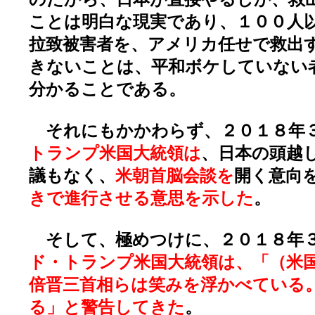
ことは明白な現実であり、１００人
拉致被害者を、アメリカ任せで救出
きないことは、平和ボケしていない
分かることである。
それにもかかわらず、２０１８年
トランプ米国大統領は
、日本の頭越
議もなく、
米朝首脳会談を
開く意向
きで進行させる意思を示した
。
そして、極めつけに、２０１８年
ド・トランプ米国大統領は、「（米
倍晋三首相らは笑みを浮かべている
る」と警告してきた
。