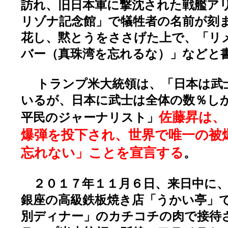
訪れ、旧日本軍に撃沈された戦艦ア
リゾナ記念館」で犠牲者の名前が刻
花し、黙とうをささげた上で、「リ
バー（真珠湾を忘れるな）」などと
トランプ米大統領は、「日本は武
いるが、日本に武士は全体の数％し
佐藤昇は、
平民のジャーナリスト」
爆弾を投下され、世界で唯一の被
忘れない」ことを宣言する
。
２０１７年１１月６日、来日中に、
銀座の高級鉄板焼き店「うかい亭」
別ディナー」のカチコチの肉で接待