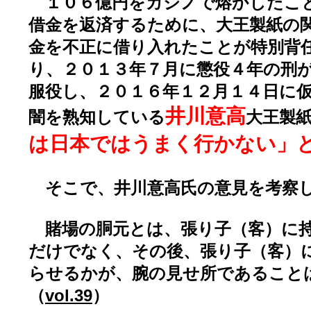
１０６億円をカジノで熔かしたこ
借金を返済するために、大王製紙の
金を不正に借り入れたことが特別背
り、２０１３年７月に懲役４年の刑
服役し、２０１６年１２月１４日に
井川意高
闇を熟知している
大王製
は日本ではうまく行かない」
そこで、井川意高氏の意見を考察
賭場の胴元とは、張り子（客）に持
だけでなく、その後、張り子（客）
らせるかが、腕の見せ所であること
（
vol.39
）