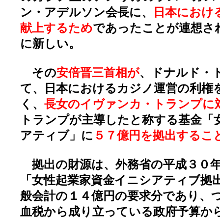
ン・アデルソン会長に、
日本におけ
献上するため
であったことが連想さ
に新しい。
その
安倍晋三首相が
、ドナルド・
て、日本におけるカジノ運営の利権
く、
長女のイヴァンカ・トランプに
トランプが主導したと称する基金「
アティブ」に
５７億円を拠出するこ
拠出の財源は、外務省の平成３０年
「女性起業家資金イニシアティブ拠
般会計の１４億円の要求分であり、
血税から成り立っている政府予算か