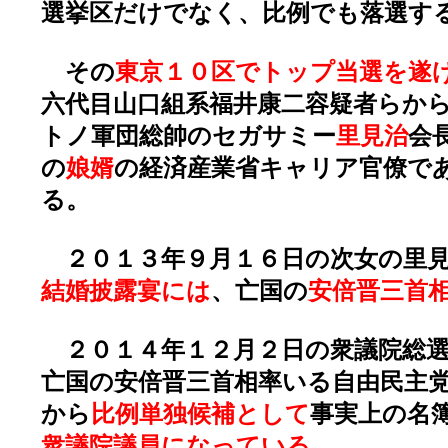
選挙区だけでなく、比例でも落選す
その
東京１０区でトップ当選を遂
六代目山口組系福井康二容疑者らか
トノ軍団総帥のセガサミー
里見治
会
の
娘婿
の経済産業省キャリア官僚で
る。
２０１３年９月１６日の次女の里見
結婚披露宴には
、亡国の
安倍晋三首
２０１４年１２月２日の衆議院総選
亡国の安倍晋三首相率いる自由民主
から
比例単独候補として
事実上の名
衆議院議員になっている
。