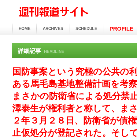
PROFILE
HOME
ARCHIVES
SCHEDULE
詳細記事
HEADLINE
国防事案という究極の公共の
ある馬毛島基地整備計画を考
まさかの防衛省による処分禁
澤泰生が権利者と称して、ま
２年３月２８日、防衛省が債
止仮処分が登記された。そし