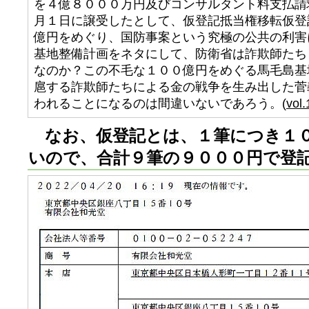
を４億８０００万円及びコンサルタント料支払請
月１日に譲受したとして、仮登記抵当権移転仮登
億円をめぐり、国防事案という究極の公共の利害
基地整備計画をネタにして、防衛省は詐欺師たち
なのか？この不毛な１００億円をめぐる馬毛島基
扈する詐欺師たちによる金の戦争を生み出した菅
われることになるのは間違いないであろう。(
vol.
なお、仮登記とは、１筆につき１
いので、合計９筆の９０００円で登