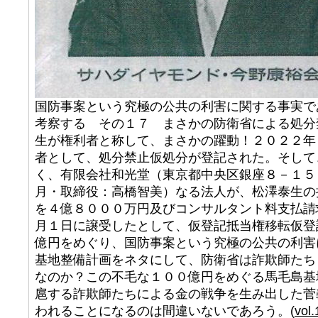
国防事案という究極の公共の利害に関する事実で
考察する その１７ まさかの防衛省による処分
生が権利者と称して、まさかの躍動！２０２２年
者として、処分禁止仮処分が登記された。そして
く、有限会社和光堂（東京都中央区銀座８－１５
月・取締役：高橋智美）なる法人が、松澤泰生の
を４億８０００万円及びコンサルタント料支払請
月１日に譲受したとして、仮登記抵当権移転仮登
億円をめぐり、国防事案という究極の公共の利害
基地整備計画をネタにして、防衛省は詐欺師たち
なのか？この不毛な１００億円をめぐる馬毛島基
扈する詐欺師たちによる金の戦争を生み出した菅
われることになるのは間違いないであろう。(
vol.