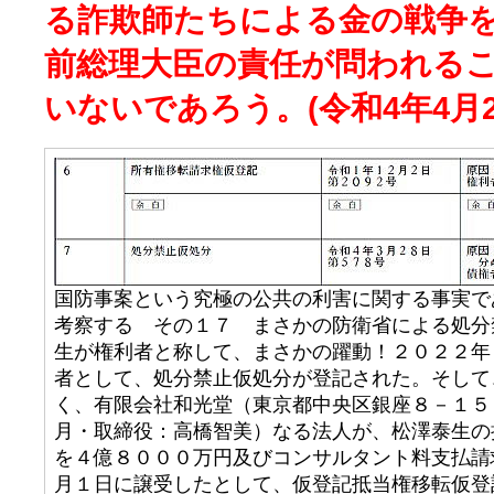
る詐欺師たちによる金の戦争
前総理大臣の責任が問われる
いないであろう。(令和4年4月2
国防事案という究極の公共の利害に関する事実で
考察する その１７ まさかの防衛省による処分
生が権利者と称して、まさかの躍動！２０２２年
者として、処分禁止仮処分が登記された。そして
く、有限会社和光堂（東京都中央区銀座８－１５
月・取締役：高橋智美）なる法人が、松澤泰生の
を４億８０００万円及びコンサルタント料支払請
月１日に譲受したとして、仮登記抵当権移転仮登