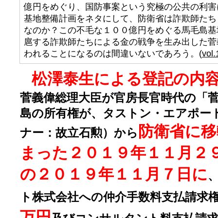
億円をめぐり、国防事案という究極の公共の利害
基地整備計画をネタにして、防衛省は詐欺師たち
なのか？この不毛な１００億円をめぐる馬毛島基
扈する詐欺師たちによる金の戦争を生み出した菅
われることになるのは間違いないであろう。(
vol.
松澤泰生による登記の内
菅義偉総理大臣が官房長官時代の「
島の所有権が、タストン・エアポー
防衛省に移
ナー：故立石勲）から
まった２０１９年１１月２
の２０１９年１１月７日に
ト株式会社への仲介手数料支払請求
万円