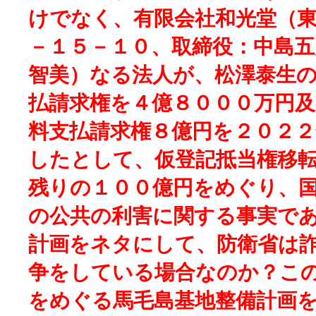
けでなく、有限会社和光堂（
－１５－１０、取締役：中島五
智美）なる法人が、松澤泰生
払請求権を４億８０００万円
料支払請求権８億円を２０２２
したとして、仮登記抵当権移
残りの１００億円をめぐり、
の公共の利害に関する事実で
計画をネタにして、防衛省は
争をしている場合なのか？こ
をめぐる馬毛島基地整備計画