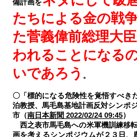
備計画を
たちによる金の戦
た菅義偉前総理大臣
われることになる
いであろう
。
〇「標的になる危険性を覚悟すべき
泊教授、馬毛島基地計画反対シンポ
市（
南日本新聞 2022/02/24 09:45
）
西之表市馬毛島への米軍機訓練移転
画を考えるシンポジウムが２３日、