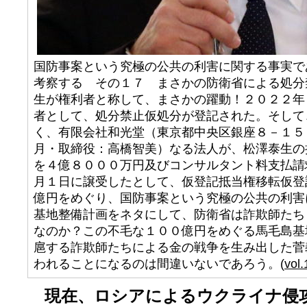
国防事案という究極の公共の利害に関する事実で
考察する その１７ まさかの防衛省による処分
生が権利者と称して、まさかの躍動！２０２２年
者として、処分禁止仮処分が登記された。そして
く、有限会社和光堂（東京都中央区銀座８－１５
月・取締役：高橋智美）なる法人が、松澤泰生の
を４億８０００万円及びコンサルタント料支払請
月１日に譲受したとして、仮登記抵当権移転仮登
億円をめぐり、国防事案という究極の公共の利害
基地整備計画をネタにして、防衛省は詐欺師たち
なのか？この不毛な１００億円をめぐる馬毛島基
扈する詐欺師たちによる金の戦争を生み出した菅
われることになるのは間違いないであろう。(
vol.
現在、ロシアによるウクライナ侵