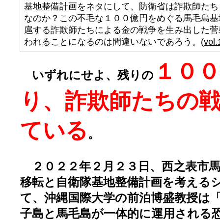
基地整備計画をネタにして、防衛省は詐欺師たち
なのか？この不毛な１００億円をめぐる馬毛島基
扈する詐欺師たちによる金の戦争を生み出した菅
われることになるのは間違いないであろう。(
vol.
１０
いずれにせよ、残りの
り、詐欺師たちの
ている
。
２０２２年２月２３日、西之表市馬
移転と自衛隊基地整備計画を考える
て、沖縄国際大学の前泊博盛教授は
子島と馬毛島が一体的に運用される