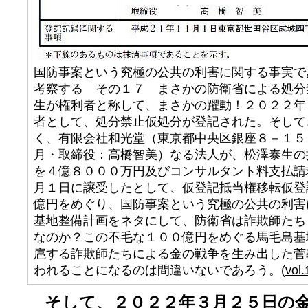
国防事案という究極の公共の利害に関する事実で
考察する その１７ まさかの防衛省による処分
生が権利者と称して、まさかの躍動！２０２２年
者として、処分禁止仮処分が登記された。そして
く、有限会社和光堂（東京都中央区銀座８－１５
月・取締役：高橋智美）なる法人が、松澤泰生の
を４億８０００万円及びコンサルタント料支払請
月１日に譲受したとして、仮登記抵当権移転仮登
億円をめぐり、国防事案という究極の公共の利害
基地整備計画をネタにして、防衛省は詐欺師たち
なのか？この不毛な１００億円をめぐる馬毛島基
扈する詐欺師たちによる金の戦争を生み出した菅
われることになるのは間違いないであろう。(
vol.
そして、２０２２年３月２５日の金