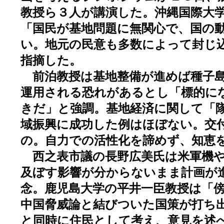
教授ら３人が講演した。沖縄国際大
「国民が基地問題に無関心で、国の
い。地元の民意も多数によって封じ
指摘した。
前泊教授は基地整備が進めば種子島
運用される恐れがあるとし「標的に
きだ」と強調。基地経済に関して「
域振興に成功した例はほぼない。交
の。自力での活性化を諦めず、知恵
西之表市議の長野広美氏は米軍機や
及ぼす影響が分からないまま計画が
念。鹿児島大学の平井一臣教授は「
中国脅威論と結びついた国策が打ち
と同時に住民として考え、意見を述