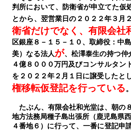
判所において、防衛省が申立てた仮
とから、翌営業日の２０２２年３月
衛省だけでなく、有限会社
区銀座８－１５－１０、取締役：中
が
美）なる法人
、松澤泰生の持つ仲
４億８０００万円及びコンサルタン
を２０２２年２月１日に譲受したと
権移転仮登記を行っている
たぶん、有限会社和光堂は、朝の８
地方法務局種子島出張所（鹿児島県
４番地６）に行って、一番に登記申