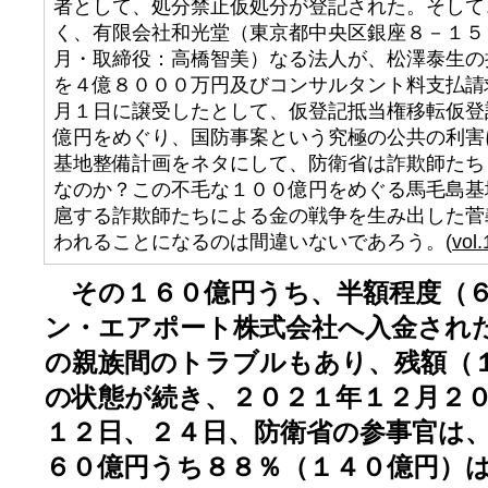
者として、処分禁止仮処分が登記された。そして
く、有限会社和光堂（東京都中央区銀座８－１５
月・取締役：高橋智美）なる法人が、松澤泰生の
を４億８０００万円及びコンサルタント料支払請
月１日に譲受したとして、仮登記抵当権移転仮登
億円をめぐり、国防事案という究極の公共の利害
基地整備計画をネタにして、防衛省は詐欺師たち
なのか？この不毛な１００億円をめぐる馬毛島基
扈する詐欺師たちによる金の戦争を生み出した菅
われることになるのは間違いないであろう。(
vol.
その１６０億円うち、半額程度（６
ン・エアポート株式会社へ入金され
の親族間のトラブルもあり、残額（
の状態が続き、２０２１年１２月２
１２日、２４日、防衛省の参事官は
６０億円うち８８％（１４０億円）