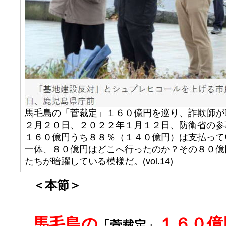
馬毛島の「菅裁定」１６０億円を巡り、詐欺師が
２月２０日、２０２２年１月１２日、防衛省の参
１６０億円うち８８％（１４０億円）は支払って
一体、８０億円はどこへ行ったのか？その８０億
たちが暗躍している模様だ。(
vol.14
)
＜本節＞
馬毛島の
１６０億
「菅裁定」