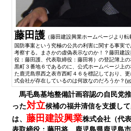
藤田護
（藤田建設興業ホームページより転
国防事案という究極の公共の利害に関する事実で
考察する。まさかの虚偽表示なのか！？藤田建設
役：藤田護、代表取締役：藤田将）の登記簿上の
黒町３番地６であるのに、公式ホームページ上の
た鹿児島県西之表市西町４６を標記しており、更
式会社が存在しているのは何故なのだろうか？(
v
馬毛島基地整備計画容認の自民党推
対立
った
候補の福井清信を支援して
藤田建設興業
は、
株式会社（代
表取締役：藤田将、鹿児島県鹿児島