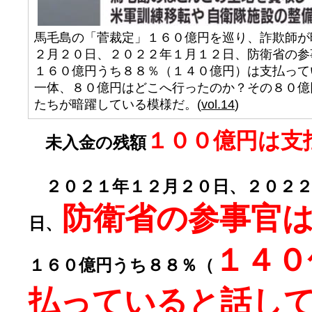
馬毛島の「菅裁定」１６０億円を巡り、詐欺師が
２月２０日、２０２２年１月１２日、防衛省の参
１６０億円うち８８％（１４０億円）は支払って
一体、８０億円はどこへ行ったのか？その８０億
たちが暗躍している模様だ。(
vol.14
)
１００億円は支
未入金の残額
２０２１年１２月２０日、２０２２
防衛省の参事官
日、
１４０
１６０億円うち８８％（
払っていると話し