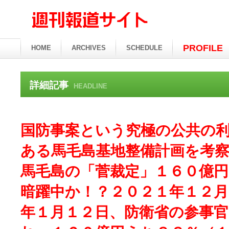
PROFILE
HOME
ARCHIVES
SCHEDULE
詳細記事
HEADLINE
国防事案という究極の公共の
ある馬毛島基地整備計画を考
馬毛島の「菅裁定」１６０億
暗躍中か！？２０２１年１２月
年１月１２日、防衛省の参事官