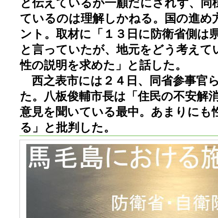
と伝えているが一顧だにされず、同
ているのは理解しかねる。国の進め
ント。取材に「１３日に防衛省側は
と言っていたが、地元をどう考えて
性の説明を求めた」と話した。
西之表市には２４日、同省参事官ら
た。八板俊輔市長は「住民の不安解
意見を聞いている最中。あまりにも
る」と批判した。