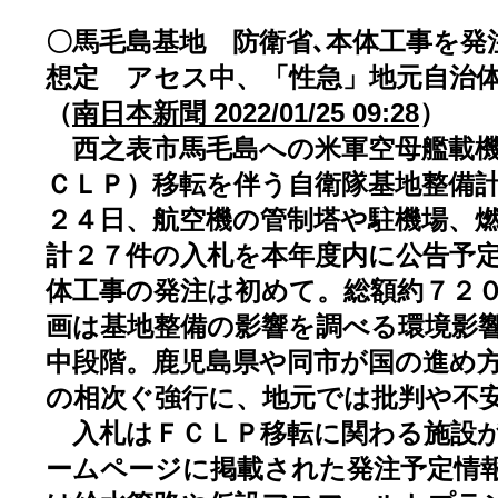
〇馬毛島基地 防衛省､本体工事を発注
想定 アセス中、「性急」地元自治
（
南日本新聞 2022/01/25 09:28
）
西之表市馬毛島への米軍空母艦載機
ＣＬＰ）移転を伴う自衛隊基地整備
２４日、航空機の管制塔や駐機場、
計２７件の入札を本年度内に公告予
体工事の発注は初めて。総額約７２
画は基地整備の影響を調べる環境影
中段階。鹿児島県や同市が国の進め
の相次ぐ強行に、地元では批判や不
入札はＦＣＬＰ移転に関わる施設が
ームページに掲載された発注予定情