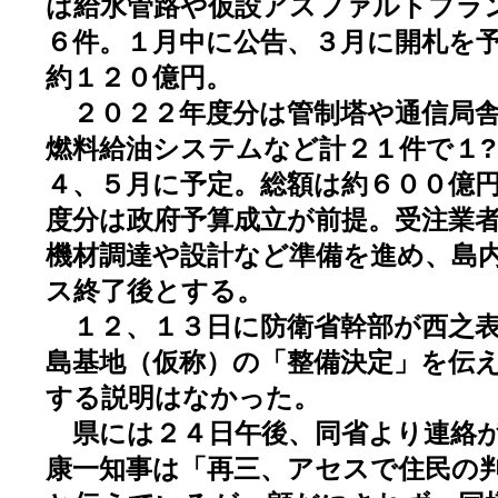
は給水管路や仮設アスファルトプラ
６件。１月中に公告、３月に開札を
約１２０億円。
２０２２年度分は管制塔や通信局舎
燃料給油システムなど計２１件で１
４、５月に予定。総額は約６００億
度分は政府予算成立が前提。受注業
機材調達や設計など準備を進め、島
ス終了後とする。
１２、１３日に防衛省幹部が西之表
島基地（仮称）の「整備決定」を伝
する説明はなかった。
県には２４日午後、同省より連絡が
康一知事は「再三、アセスで住民の