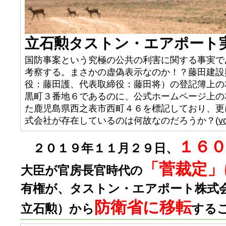
立石勲タストン・エアポート
国防事案という究極の公共の利害に関する事実で
考察する。まさかの虚偽表示なのか！？藤田建設
役：藤田護、代表取締役：藤田将）の登記簿上の
黒町３番地６であるのに、公式ホームページ上の
た鹿児島県西之表市西町４６を標記しており、更
式会社が存在しているのは何故なのだろうか？(
v
１６
２０１９年１１月２９日、
「菅裁定」
大臣が官房長官時代の
有権が、タストン・エアポート株式
防衛省に移転
立石勲）から
する