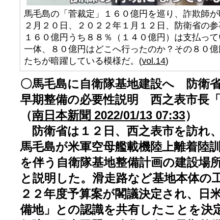
馬毛島の「菅裁定」１６０億円を巡り、詐欺師が
２月２０日、２０２２年１月１２日、防衛省の参
１６０億円うち８８％（１４０億円）は支払って
一体、８０億円はどこへ行ったのか？その８０億
たちが暗躍している模様だ。(
vol.14
)
〇馬毛島に自衛隊基地建設へ 防衛
早期整備の必要性説明 西之表市長
（
南日本新聞 2022/01/13 07:33
）
防衛省は１２日、西之表市を訪れ、
馬毛島が米軍空母艦載機陸上離着陸
を伴う自衛隊基地整備計画の建設場
と説明した。滑走路など基地本体の
２２年度予算案が閣議決定され、日
備地」との認識を共有したことを決