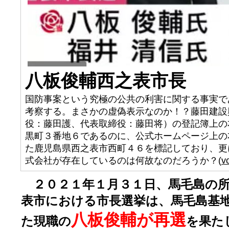
八板俊輔西之表市長
国防事案という究極の公共の利害に関する事実で
考察する。まさかの虚偽表示なのか！？藤田建設
役：藤田護、代表取締役：藤田将）の登記簿上の
黒町３番地６であるのに、公式ホームページ上の
た鹿児島県西之表市西町４６を標記しており、更
式会社が存在しているのは何故なのだろうか？(
v
２０２１年１月３１日、馬毛島の所
表市における市長選挙は、馬毛島基
八板俊輔が再選
た現職の
を果た