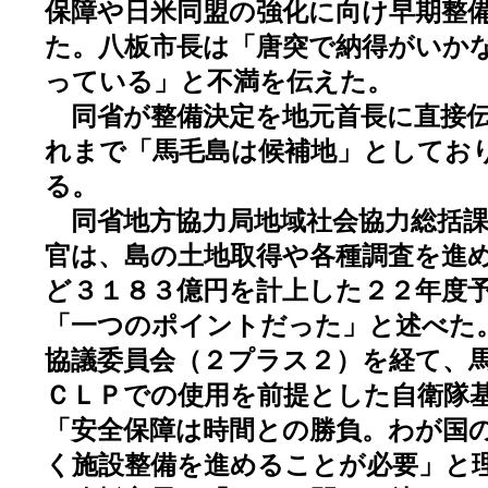
保障や日米同盟の強化に向け早期整
た。八板市長は「唐突で納得がいか
っている」と不満を伝えた。
同省が整備決定を地元首長に直接伝
れまで「馬毛島は候補地」としてお
る。
同省地方協力局地域社会協力総括課
官は、島の土地取得や各種調査を進
ど３１８３億円を計上した２２年度
「一つのポイントだった」と述べた
協議委員会（２プラス２）を経て、
ＣＬＰでの使用を前提とした自衛隊
「安全保障は時間との勝負。わが国
く施設整備を進めることが必要」と