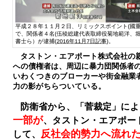
平成２８年１１月２日、リミックスポイント(國重
で、関係者４名(伍稜総建代表取締役菊地範洋、
書士ら）が逮捕(
2016年11月7日記事
)。
タストン・エアポート株式会社の
への債権者は、周辺に暴力団関係者
いわくつきのブローカーや街金融業
力の影がちらついている。
防衛省から、「菅裁定」によ
一部が
、タストン・エアポー
反社会的勢力へ流れ
して、