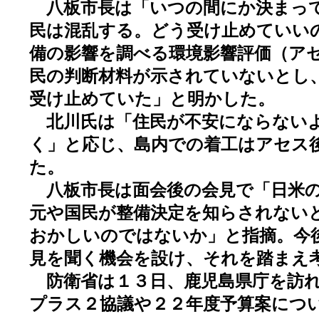
八板市長は「いつの間にか決まっ
民は混乱する。どう受け止めていい
備の影響を調べる環境影響評価（ア
民の判断材料が示されていないとし
受け止めていた」と明かした。
北川氏は「住民が不安にならない
く」と応じ、島内での着工はアセス
た。
八板市長は面会後の会見で「日米の
元や国民が整備決定を知らされない
おかしいのではないか」と指摘。今
見を聞く機会を設け、それを踏まえ
防衛省は１３日、鹿児島県庁を訪れ
プラス２協議や２２年度予算案につ