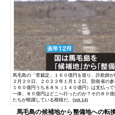
馬毛島の「菅裁定」１６０億円を巡り、詐欺師が
２月２０日、２０２２年１月１２日、防衛省の参
１６０億円うち８８％（１４０億円）は支払って
一体、８０億円はどこへ行ったのか？その８０億
たちが暗躍している模様だ。(
vol.14
)
馬毛島の候補地から整備地への転換