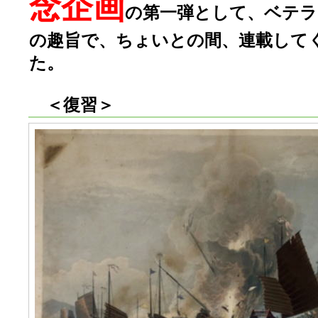
念企画
の第一弾として、ベテラ
の趣旨で、ちょいとの間、連載して
た。
＜復習＞