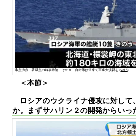
氷点沸点・著融点の時事総論 その８ 自衛隊は道東で軍事大演習を (
vol.8
)
＜本節＞
ロシアのウクライナ侵攻に対して
か。まずサハリン２の開発からいっ