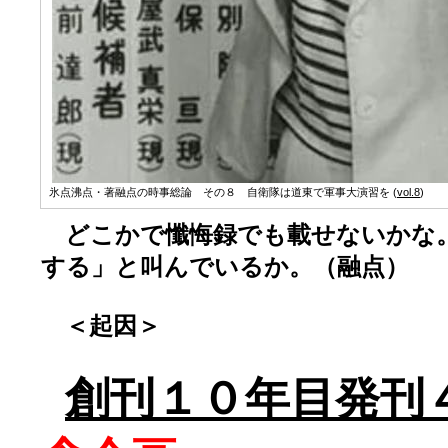
氷点沸点・著融点の時事総論 その８ 自衛隊は道東で軍事大演習を (
vol.8
)
どこかで懺悔録でも載せないかな
する」と叫んでいるか。（融点）
＜起因＞
創刊１０年目発刊