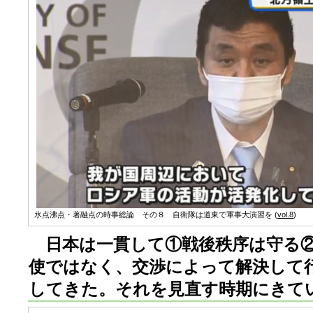
氷点沸点・著融点の時事総論 その８ 自衛隊は道東で軍事大演習を (
vol.8
)
日本は一貫して①戦後秩序は守る②
使ではなく、交渉によって解決して
してきた。それを見直す時期にきて