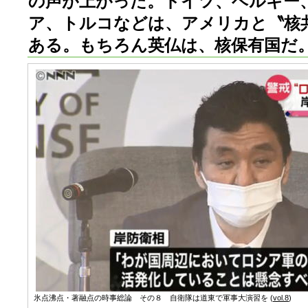
の声が上がった。ドイツ、ベルギー
ア、トルコなどは、アメリカと〝核
ある。もちろん英仏は、核保有国だ
氷点沸点・著融点の時事総論 その８ 自衛隊は道東で軍事大演習を (
vol.8
)