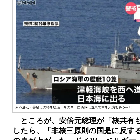
氷点沸点・著融点の時事総論 その８ 自衛隊は道東で軍事大演習を (
vol.8
)
ところが、安倍元総理が「核共有も
したら、「非核三原則の国是に反す