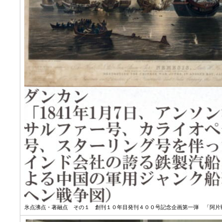
氷点沸点・著融点 その１ 創刊１０年目発刊４００号記念企画第一弾 「阿片戦