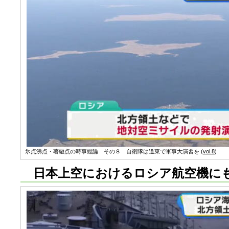
氷点沸点・著融点の時事総論 その８ 自衛隊は道東で軍事大演習を (
vol.8
)
日本上空におけるロシア航空機に