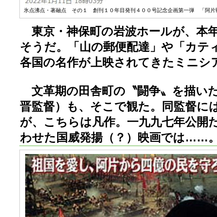
氷点沸点・著融点 その１ 創刊１０年目発刊４００号記念企画第一弾 「阿片戦
東京・神保町の岩波ホールが、本年
そうだ。「山の郵便配達」や「カテ
各国の名作が上映されてきたミニシ
文革期の田舎町の〝闘争〟を描いた
晋監督）も、そこで観た。同監督に
が、こちらは凡作。一九九七年公開
わせた国威発揚（？）映画では……