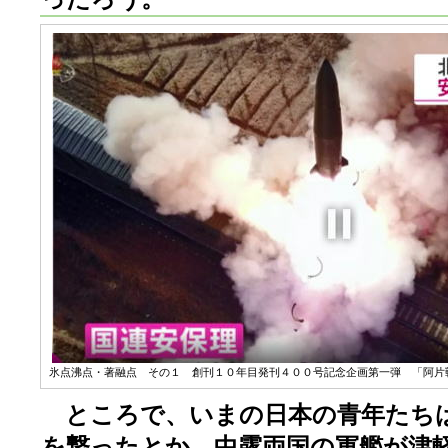
氷点沸点・著融点 その１ 創刊１０年目発刊４００号記念企画第一弾 「阿片戦
ところで、いまの日本の青年たち
を撃ったとか、中露両国の軍艦が津