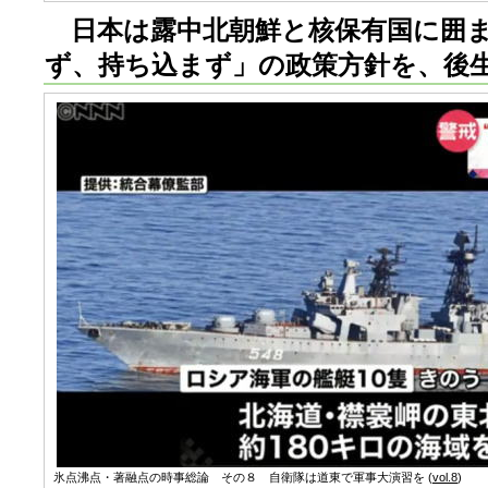
日本は露中北朝鮮と核保有国に囲ま
ず、持ち込まず」の政策方針を、後
氷点沸点・著融点の時事総論 その８ 自衛隊は道東で軍事大演習を (
vol.8
)