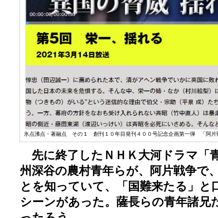
氷点沸点・著融点 その１ 創刊１０年目発刊４００号記念企画第一弾 「阿片戦
先に終了したＮＨＫ大河ドラマ「青
州深谷の農村青年らが、阿片戦争で
とを知っていて、「国難来たる」と
シーンがあった。薩長らの青年諸兄だ
ったろう。