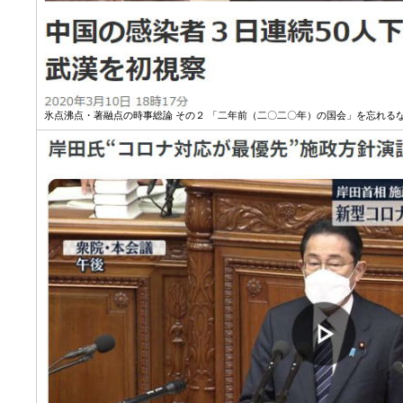
氷点沸点・著融点の時事総論 その２ 「二年前（二〇二〇年）の国会」を忘れるな 