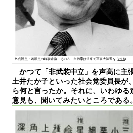
氷点沸点・著融点の時事総論 その８ 自衛隊は道東で軍事大演習を (
vol.8
)
かつて「非武装中立」を声高に主張
土井たか子といった社会党委員長が
ら何と言ったか。それに、いわゆる
意見も、聞いてみたいところである