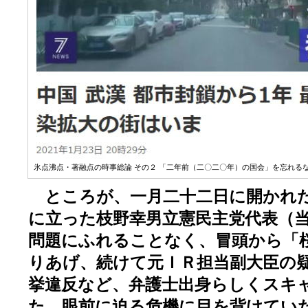
氷点沸点・著融点の時事総論 その２ 「二年前（二〇二〇年）の国会」を忘れるな 
ところが、一月二十二日に開かれた
に立った枝野幸男立憲民主党代表（
問題にふれることなく、冒頭から「
りあげ、続けて元ＩＲ担当副大臣の
挙違反など、弁護士出身らしくスキ
た。眼前に迫る危機に目を背けてい