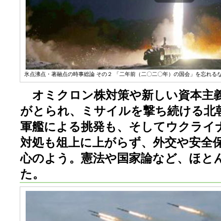
氷点沸点・著融点の時事総論 その２ 「二年前（二〇二〇年）の国会」を忘れるな 
オミクロン株対策や新しい資本主義
がとられ、ミサイルを撃ち続ける北
軍艦による挑発も、そしてウクライ
対処も俎上に上がらず、外交や安全
心のよう。憲法や国家論など、ほと
た。