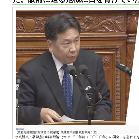
氷点沸点・著融点の時事総論 その２ 「二年前（二〇二〇年）の国会」を忘れるな 