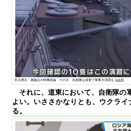
氷点沸点・著融点の時事総論 その８ 自衛隊は道東で軍事大演習を (
vol.8
)
それに、道東において、自衛隊の
よい。いささかなりとも、ウクライ
る。