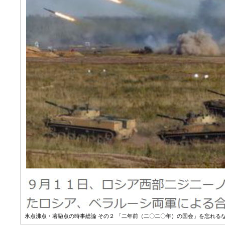
氷点沸点・著融点の時事総論 その２ 「二年前（二〇二〇年）の国会」を忘れるな 