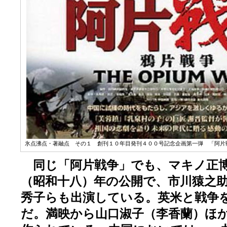
氷点沸点・著融点 その１ 創刊１０年目発刊４００号記念企画第一弾 「阿片戦
同じ「阿片戦争」でも、マキノ正博
（昭和十八）年の公開で、市川猿之
秀子らも出演している。英米と戦争
だ。満映から山口淑子（李香蘭）ほ