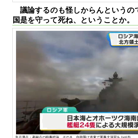
議論するのも怪しからんというの
国是を守って死ね、ということか。
氷点沸点・著融点の時事総論 その８ 自衛隊は道東で軍事大演習を (
vol.8
)