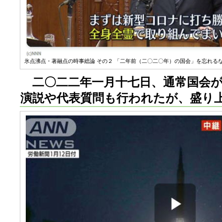
氷点沸点・著融点の時事総論 その２ 「二年前（二〇二〇年）の国会」を忘れるな 
二〇二二年一月十七日、通常国会が
演説や代表質問も行われたが、盛り