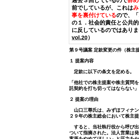
過去３回しているので
辞め
前でしているが、これは
み
事を裏付けている
ので、「
の１．社会的責任と公共的
に反しているのではありま
vol.20
）
第９号議案 定款変更の件（株主
１ 提案内容
定款に以下の条文を定める。
「他社での株主提案や株主質問を
託契約を打ち切ってはならない」
２ 提案の理由
山口三尊氏は、みずほフィナン
２９年の株主総会において株主提
すると、当社執行役から呼び出
ついて指摘された。法人営業は発
案等をやめてほしい」と圧力をか