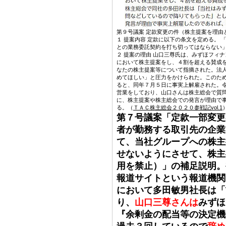
第９号議案 定款変更の件（株主提案を理由
１ 提案内容 定款に以下の条文を定める。
との業務委託契約を打ち切ってはならない
２ 提案の理由 山口三尊氏は、みずほフィ
において株主提案をし、４割を超える賛成
なたの株主提案等について指摘された。法
めてほしい」と圧力をかけられた。このた
ると、同年７月５日に事実上解雇された。
営業をしており、山口さんは株主総会で質
に、株主提案や株主総会での発言が理由で
る。（
ＴＡＣ株主総会２０２０参戦記vol.1
第７号議案「定款一部変更
者が勤務する取引先の企業
て、当社グループへの株主
せないようにさせて、株主
用を禁止）」の補足説明。
報道サイトという報道機関
において多田敏男社長は「
り、
山口三尊さんは
みずほ
『余剰金の配当等の決定機