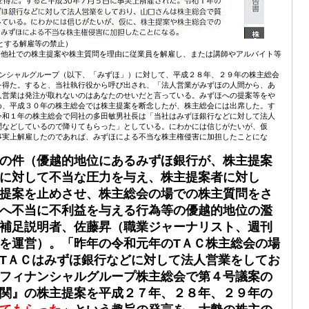
とする解雇等の禁止）
 「他社での株主提案や株主質問を理由に従業員を解雇し、または講師やアルバイト等
」
ナンシャルグループ（以下、「みずほ」）に対して、平成２８年、２９年の株主総会
を得た。すると、当社執行役から呼び出され、「法人営業がみずほの人間から、あ
人営業は発注が取れないのはあなたのせいだと言っている。みずほへの提案等をや
め、平成３０年の株主総会では株主提案を断念したが、株主総会には出席した。す
令和１年の株主総会で同社の多田敏男社長は「当社はみずほ銀行などに対して法人
問などしているので降りてもらった」としている。にわかには信じがたいが、仮
事実上解雇したのであれば、みずほによる不当な株主権侵害に加担したことにな
）
の件（優越的地位にあるみずほ銀行が、株主提案
に対して不当な圧力を与え、株主提案者に対し
提案を止めさせ、株主総会の場での株主質問をさ
へ不当に不利益を与える行為等の優越的地位の濫
補足説明者、佐藤昇（職業ジャーナリスト、週刊
を運営）。「昨年の令和元年のТＡＣ株主総会の場
ТＡＣはみずほ銀行などに対して法人営業をしてお
フィナンシャルグループ株主総会で第４号議案の
関』の株主提案を平成２７年、２８年、２９年の