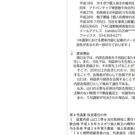
第４号議案 役員選任の件
１ 提案内容 山口三尊を当社取締役に選任
験合格 平成１８年カネボウ個人株主の権利
与を告発 平成２８年電子書籍「個人投資家
「ＴＡＣ猪野樹被害者の会」代表就任（現任）