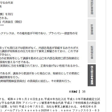
する。 昭和４２年１月２６日生まれ 平成８年当社入社 平成１０年不動産鑑定士試
を守る会代表 同年 アドバンテッジ被害者牛角会代表 平成２７年特殊株主の利益供
の逆襲」を刊行 平成３０年７月５日、当社を事実上解雇される。 令和元年６月
 メールアドレス ｋａｎｅｂｏ1620＠ｔｏｂ．ｎａｍｅ ファックス０３－６３