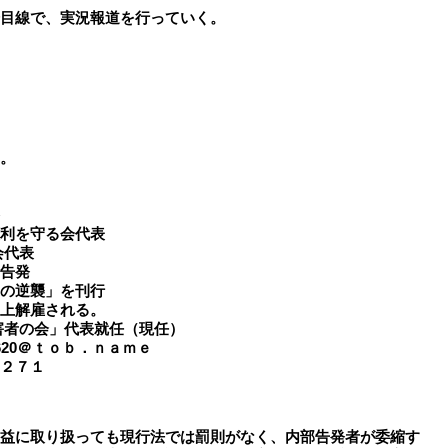
目線で、実況報道を行っていく。
。
権利を守る会代表
会代表
告発
家の逆襲」を刊行
実上解雇される。
害者の会」代表就任（現任）
20＠ｔｏｂ．ｎａｍｅ
２７１
益に取り扱っても現行法では罰則がなく、内部告発者が委縮す