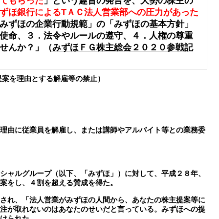
てもらった
」という趣旨の発言を、大勢の株主の
ずほ銀行によるТＡＣ法人営業部への圧力があった
みずほの企業行動規範」の「みずほの基本方針」
使命、３．法令やルールの遵守、４．人権の尊重
せんか？」（
みずほＦＧ株主総会２０２０参戦記
提案を理由とする解雇等の禁止）
理由に従業員を解雇し、または講師やアルバイト等との業務委
シャルグループ（以下、「みずほ」）に対して、平成２８年、
案をし、４割を超える賛成を得た。
され、「法人営業がみずほの人間から、あなたの株主提案等に
注が取れないのはあなたのせいだと言っている。みずほへの提
けられた。