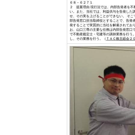
６８－６２７１
２ 提案理由 現行法では、内部告発者を
い。また、当社では、利益供与を告発した
せ、その実を上げることができない。 そ
部告発窓口担当取締役とすることで、告発
発することで実質的に当社を解雇されてお
お、山口三尊の主要な任務は内部告発窓口
で不動産鑑定士・宅建等の講師業務を行う
し、その業務を行う。（
ＴＡＣ株主総会２０２