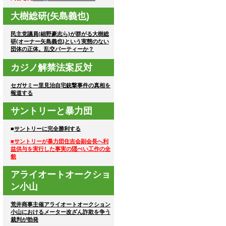
大樹総研(矢島義也)
民主党議員(細野豪志ら)が群がる大樹総
研(オーナー矢島義也)という実態のない
団体の正体。乱交パーティーか？
カジノ解禁法案反対
セガサミー里見治自宅銃撃事件の真相を
報道する
サントリーと暴力団
■
サントリーに完全勝利する
■サントリーが暴力団住吉会副会長へ利
益供与を実行した事実の隠ぺい工作の全
貌
アライオートオークショ
ン小山
荒井商事主催アライオートオークション
小山におけるメーター改ざん詐欺を争う
裁判が勃発