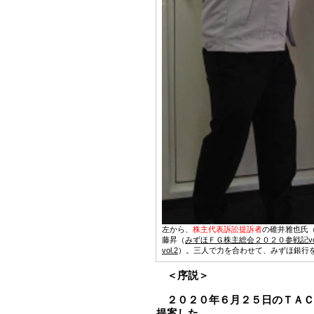
左から、
株主代表訴訟提訴者
の碓井雅也氏
藤昇（
みずほＦＧ株主総会２０２０参戦記vol
vol.2
）。三人で力を合わせて、みずほ銀行
＜序説＞
２０２０年６月２５日のＴＡＣ
提案した。