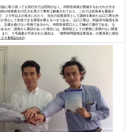
不利益に取り扱っても現行法では罰則がなく、内部告発者が委縮するおそれが大き
講師が特殊株主の圧力を受けて事実上解雇されており、これでは告発者を萎縮さ
こで、２０年以上の長きにわたり、当社の従業員等として講師を勤めた山口三尊を内
者が安心して告発できる環境を整えるべきである。 山口三尊は、利益供与疑惑を告
り、正義を曲げない性格であるから、内部告発窓口として極めて適任である。 な
であるが、講座から要請があった場合には、取締役としての業務に支障のない限度
。 また、５号議案が可決された場合は、「猪野樹問題検証委員会」の委員長に就任
０参戦記vol.2
）