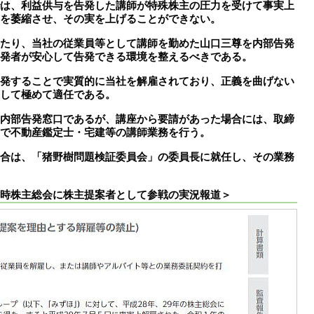
は、利益供与を告発した講師が特殊株主の圧力を受けて事実上
を萎縮させ、その実を上げることができない。
たり、当社の従業員等として講師を勤めた山口三尊を内部告発
発者が安心して告発できる環境を整えるべきである。
発することで実質的に当社を解雇されており、正義を曲げない
として極めて適任である。
内部告発窓口であるが、講座から要請があった場合には、取締
で不動産鑑定士・宅建等の講師業務を行う。
合は、「猪野樹問題検証委員会」の委員長に就任し、その業務
時株主総会に株主提案者として参戦の実況報道＞