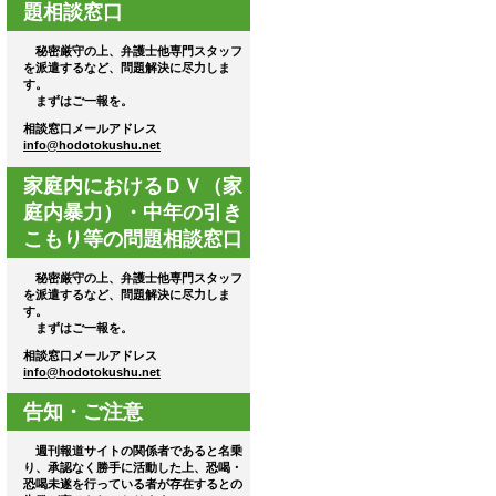
題相談窓口
秘密厳守の上、弁護士他専門スタッフ
を派遣するなど、問題解決に尽力しま
す。
まずはご一報を。
相談窓口メールアドレス
info@hodotokushu.net
家庭内におけるＤＶ（家
庭内暴力）・中年の引き
こもり等の問題相談窓口
秘密厳守の上、弁護士他専門スタッフ
を派遣するなど、問題解決に尽力しま
す。
まずはご一報を。
相談窓口メールアドレス
info@hodotokushu.net
告知・ご注意
週刊報道サイトの関係者であると名乗
り、承認なく勝手に活動した上、恐喝・
恐喝未遂を行っている者が存在するとの