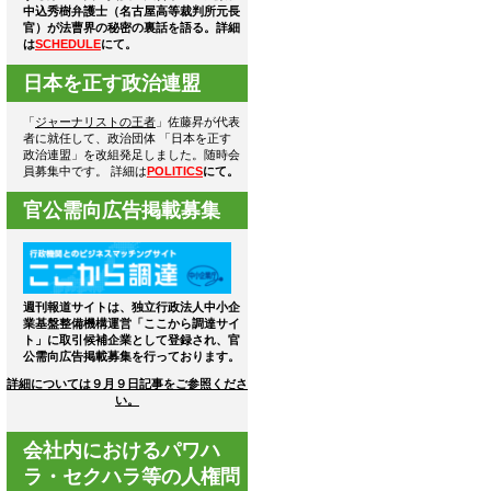
中込秀樹弁護士（名古屋高等裁判所元長
官）が法曹界の秘密の裏話を語る。詳細
は
SCHEDULE
にて。
日本を正す政治連盟
「
ジャーナリストの王者
」佐藤昇が代表
者に就任して、政治団体 「日本を正す
政治連盟」を改組発足しました。随時会
員募集中です。 詳細は
POLITICS
にて。
官公需向広告掲載募集
週刊報道サイトは、独立行政法人中小企
業基盤整備機構運営「ここから調達サイ
ト」に取引候補企業として登録され、官
公需向広告掲載募集を行っております。
詳細については９月９日記事をご参照くださ
い。
会社内におけるパワハ
ラ・セクハラ等の人権問