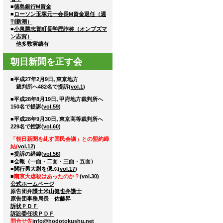
■
徳島銀行М資金
■
ローソン玉塚元一会長М資金退任（週
刊新潮）
■
小泉勝志賀町長学歴詐称（オンブズマ
ン志賀）
他多数実績有
朝日新聞を正す会
■平成27年2月9日､東京地方
裁判所へ482名で提訴(
vol.1
)
■平成28年8月19日､甲府地方裁判所へ
150名で提訴(
vol.59
)
■平成28年9月30日､東京高等裁判所へ
229名で控訴(
vol.60
)
「朝日新聞を糺す国民会議」との盟約締
結(
vol.12
)
■提訴の経緯(
vol.56
)
■会報（
一面
・
二面
・
三面
・
五面
）
■関行男大尉を偲ぶ(
vol.17
)
■
南京大虐殺はあったのか？
(
vol.30
)
公式ホームページ
原告団弁護士
米山健也弁護士
原告団事務局長 佐藤昇
訴状ＰＤＦ
訴訟委任状ＰＤＦ
問合せ先
info@hodotokushu.net