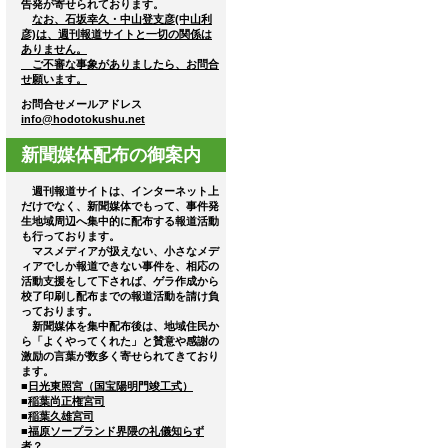
告発が寄せられております。
なお、石坂幸久・中山登支彦(中山利
彦)は、週刊報道サイトと一切の関係は
ありません。
ご不審な事象がありましたら、お問合
せ願います。
お問合せメールアドレス
info@hodotokushu.net
新聞媒体配布の御案内
週刊報道サイトは、インターネット上
だけでなく、新聞媒体でもって、事件発
生地域周辺へ集中的に配布する報道活動
も行っております。
マスメディアが扱えない、小さなメデ
ィアでしか報道できない事件を、相応の
活動支援をして下されば、ゲラ作成から
校了印刷し配布までの報道活動を請け負
っております。
新聞媒体を集中配布後は、地域住民か
ら「よくやってくれた」と賛意や感謝の
激励の言葉が数多く寄せられてきており
ます。
■
日光東照宮（国宝陽明門竣工式）
■
稲葉尚正権宮司
■
稲葉久雄宮司
■
福原ソープランド界隈の礼儀知らず
者？