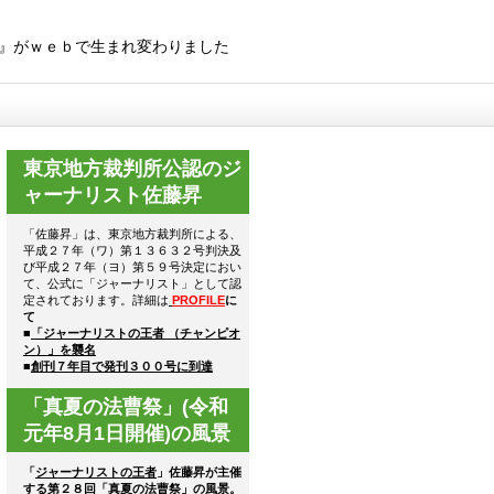
』がｗｅｂで生まれ変わりました
東京地方裁判所公認のジ
ャーナリスト佐藤昇
「佐藤昇」は、東京地方裁判所による、
平成２７年（ワ）第１３６３２号判決及
び平成２７年（ヨ）第５９号決定におい
て、公式に「ジャーナリスト」として認
定されております。詳細は
PROFILE
に
て
■
「ジャーナリストの王者 （チャンピオ
ン）」を襲名
■
創刊７年目で発刊３００号に到達
「真夏の法曹祭」(令和
元年8月1日開催)の風景
「
ジャーナリストの王者
」佐藤昇が主催
する第２８回「真夏の法曹祭」の風景。