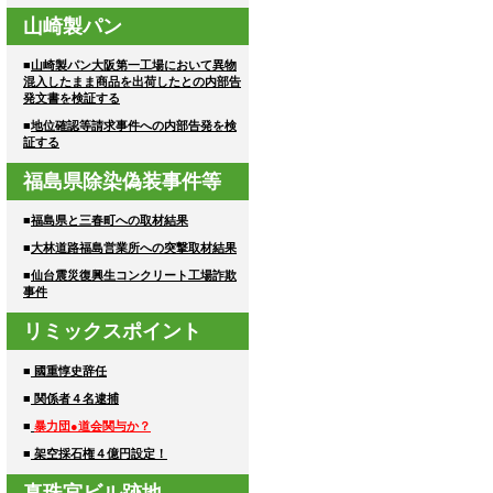
山崎製パン
■
山崎製パン大阪第一工場において異物
混入したまま商品を出荷したとの内部告
発文書を検証する
■
地位確認等請求事件への内部告発を検
証する
福島県除染偽装事件等
■
福島県と三春町への取材結果
■
大林道路福島営業所への突撃取材結果
■
仙台震災復興生コンクリート工場詐欺
事件
リミックスポイント
■
國重惇史辞任
■
関係者４名逮捕
■
暴力団●道会関与か？
■
架空採石権４億円設定！
真珠宮ビル跡地