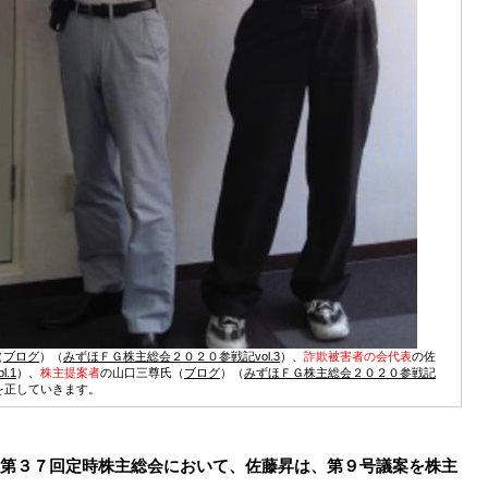
（
ブログ
）（
みずほＦＧ株主総会２０２０参戦記vol.3
）、
詐欺被害者の会代表
の佐
.1
）、
株主提案者
の山口三尊氏（
ブログ
）（
みずほＦＧ株主総会２０２０参戦記
を正していきます。
第３７回定時株主総会において、佐藤昇は、第９号議案を株主