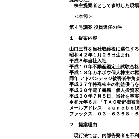
株主提案者として参戦した現場
＜本節＞
第４号議案 役員選任の件
１ 提案内容
山口三尊を当社取締役に選任する
昭和４２年１月２６日生まれ
平成８年当社入社
平成１０年不動産鑑定士試験合格
平成１８年カネボウ個人株主の
同年 アドバンテッジ被害者牛角
平成２７年特殊株主の利益供与を
平成２８年電子書籍「個人投資
平成３０年７月５日、当社を事
令和元年６月 「ＴＡＣ猪野樹被
メールアドレス ｋａｎｅｂｏ16
ファックス ０３－６３６８－６
２ 提案理由
現行法では、内部告発者を不利