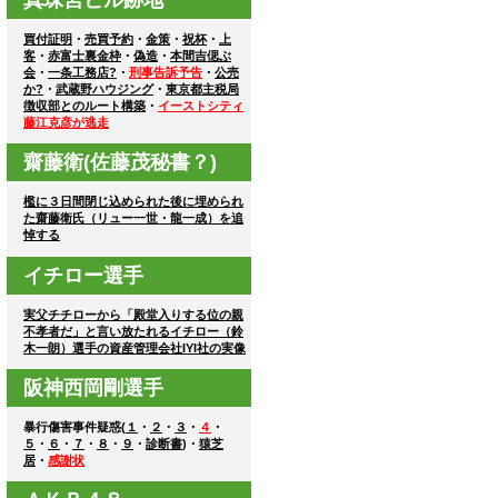
買付証明
・
売買予約
・
金策
・
祝杯
・
上
客
・
赤富士裏金枠
・
偽造
・
本間吉偲ぶ
会
・
一条工務店?
・
刑事告訴予告
・
公売
か?
・
武蔵野ハウジング
・
東京都主税局
徴収部とのルート構築
・
イーストシティ
藤江克彦が逃走
齋藤衛(佐藤茂秘書？)
檻に３日間閉じ込められた後に埋められ
た齋藤衛氏（リュー一世・龍一成）を追
悼する
イチロー選手
実父チチローから「殿堂入りする位の親
不孝者だ」と言い放たれるイチロー（鈴
木一朗）選手の資産管理会社IYI社の実像
阪神西岡剛選手
暴行傷害事件疑惑(
１
・
２
・
３
・
４
・
５
・
６
・
７
・
８
・
９
・
診断書
)・
猿芝
居
・
感謝状