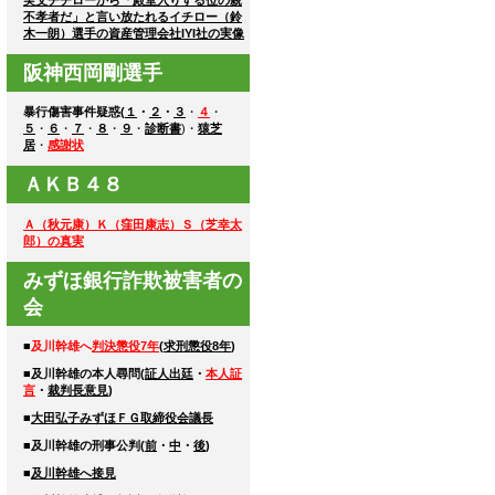
不孝者だ」と言い放たれるイチロー（鈴
木一朗）選手の資産管理会社IYI社の実像
阪神西岡剛選手
暴行傷害事件疑惑(
１
・
２
・
３
・
４
・
５
・
６
・
７
・
８
・
９
・
診断書
)・
猿芝
居
・
感謝状
ＡＫＢ４８
Ａ（秋元康）Ｋ（窪田康志）Ｓ（芝幸太
郎）の真実
みずほ銀行詐欺被害者の
会
■
及川幹雄へ
判決懲役7年
(
求刑懲役8年
)
■及川幹雄の本人尋問(
証人出廷
・
本人証
言
・
裁判長意見
)
■
大田弘子みずほＦＧ取締役会議長
■及川幹雄の刑事公判(
前
・
中
・
後
)
■
及川幹雄へ接見