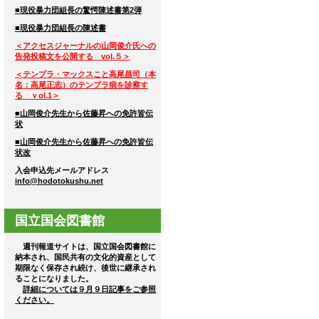
■現役暴力団組長の驚愕陳述書第2弾
■現役暴力団組長の陳述書
＜アクセスジャーナルの山岡俊介氏への
告発投稿文を公開する vol.５＞
＜テンプラ・マックスこと高尾昌司（本
名：高尾正志）のテンプラ病を診察す
る ｖol.1＞
■山岡俊介先生から佐藤昇への免許皆伝
状
■山岡俊介先生から佐藤昇への免許皆伝
状改
入会申込先メールアドレス
info@hodotokushu.net
国立国会図書館
週刊報道サイトは、国立国会図書館に
納本され、国民共有の文化的資産として
期限なく保存され続け、後世に継承され
ることになりました。
詳細については９月９日記事をご参照
ください。