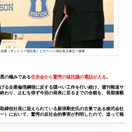
史先輩（サントリー現社長）とローソン現社長玉塚元一後輩
悪の極みである
住吉会から驚愕の猛抗議の電話が入る
。
げる企業倫理綱領に反する隠ぺい工作を行い続け、週刊報道サ
終わり、止むを得ず今回の発表に至るまでの全貌を、長期連載
取締役社長に迎えられている新浪剛史氏の古巣である株式会社
一）において、驚愕の反社会的事実が判明したので、追って報