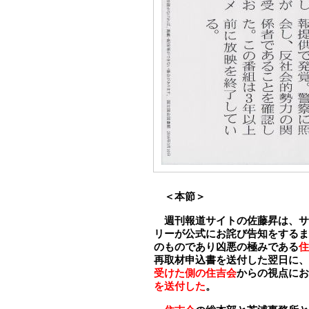
＜本節＞
週刊報道サイトの佐藤昇は、サ
リーが公式にお詫び告知をするま
のものであり凶悪の極みである
住
再取材申込書を送付した翌日に、
受けた側の住吉会
からの視点
にお
を送付した
。