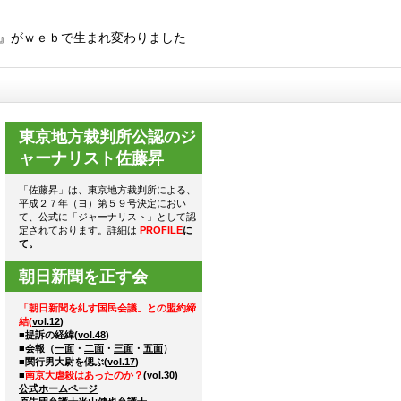
』がｗｅｂで生まれ変わりました
東京地方裁判所公認のジ
ャーナリスト佐藤昇
「佐藤昇」は、東京地方裁判所による、
平成２７年（ヨ）第５９号決定におい
て、公式に「ジャーナリスト」として認
定されております。詳細は
PROFILE
に
て。
朝日新聞を正す会
「朝日新聞を糺す国民会議」との盟約締
結(
vol.12
)
■提訴の経緯(
vol.48
)
■会報（
一面
・
二面
・
三面
・
五面
）
■関行男大尉を偲ぶ(
vol.17
)
■
南京大虐殺はあったのか？
(
vol.30
)
公式ホームページ