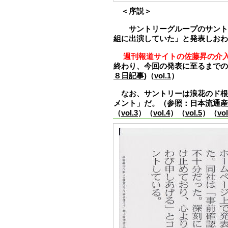
＜序説＞
サントリーグループのサントリ
組に出演していた」と発表しおわ
週刊報道サイトの佐藤昇の介
終わり、今回の発表に至るまで
８日記事
)（
vol.1
）
なお、サントリーは浪花のド根
メント」だ。（参照：日本流通
（
vol.3
）（
vol.4
）（
vol.5
）（
vol