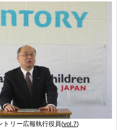
ントリー広報執行役員(
vol.7
)