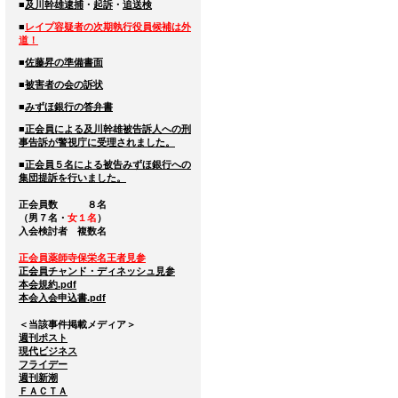
■
及川幹雄逮捕
・
起訴
・
追送検
■
レイプ容疑者の次期執行役員候補は外
道！
■
佐藤昇の準備書面
■
被害者の会の訴状
■
みずほ銀行の答弁書
■
正会員による及川幹雄被告訴人への刑
事告訴が警視庁に受理されました。
■
正会員５名による被告みずほ銀行への
集団提訴を行いました。
正会員数 ８名
（男７名・
女１名
）
入会検討者 複数名
正会員薬師寺保栄名王者見参
正会員チャンド・ディネッシュ見参
本会規約.pdf
本会入会申込書.pdf
＜当該事件掲載メディア＞
週刊ポスト
現代ビジネス
フライデー
週刊新潮
ＦＡＣＴＡ