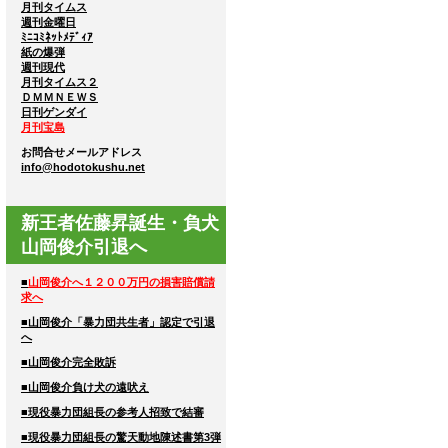
月刊タイムス
週刊金曜日
ﾐﾆｺﾐﾈｯﾄﾒﾃﾞｨｱ
紙の爆弾
週刊現代
月刊タイムス２
ＤＭＭＮＥＷＳ
日刊ゲンダイ
月刊宝島
お問合せメールアドレス
info@hodotokushu.net
新王者佐藤昇誕生・負犬
山岡俊介引退へ
■
山岡俊介へ１２００万円の損害賠償請
求へ
■山岡俊介「暴力団共生者」認定で引退
へ
■山岡俊介完全敗訴
■山岡俊介負け犬の遠吠え
■現役暴力団組長の参考人招致で結審
■現役暴力団組長の驚天動地陳述書第3弾