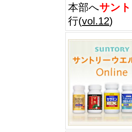
本部へ
サント
行(
vol.12
)