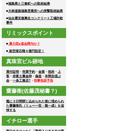
■
福島県と三春町への取材結果
■
大林道路福島営業所への突撃取材結果
■
仙台震災復興生コンクリート工場詐欺
事件
リミックスポイント
■
暴力団●道会関与か？
■
架空採石権４億円設定！
真珠宮ビル跡地
買付証明
・
売買予約
・
金策
・
祝杯
・
上
客
・
赤富士裏金枠
・
偽造
・
本間吉偲ぶ
会
・
一条工務店?
・
刑事告訴予告
齋藤衛(佐藤茂秘書？)
檻に３日間閉じ込められた後に埋められ
た齋藤衛氏（リュー一世・龍一成）を追
悼する
イチロー選手
実父チチローから「殿堂入りする位の親