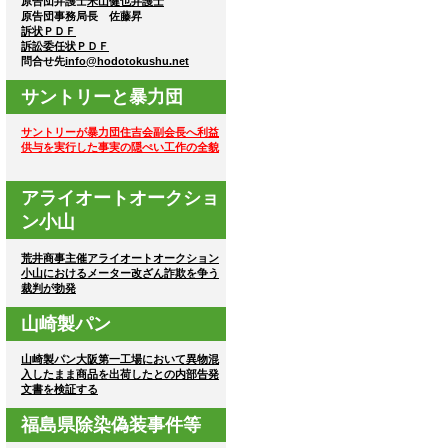
原告団弁護士
米山健也弁護士
原告団事務局長 佐藤昇
訴状ＰＤＦ
訴訟委任状ＰＤＦ
問合せ先
info@hodotokushu.net
サントリーと暴力団
サントリーが暴力団住吉会副会長へ利益
供与を実行した事実の隠ぺい工作の全貌
アライオートオークショ
ン小山
荒井商事主催アライオートオークション
小山におけるメーター改ざん詐欺を争う
裁判が勃発
山崎製パン
山崎製パン大阪第一工場において異物混
入したまま商品を出荷したとの内部告発
文書を検証する
福島県除染偽装事件等