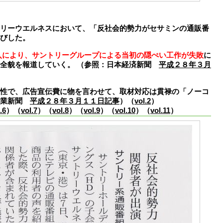
ーウエルネスにおいて、「反社会的勢力がセサミンの通販番
びした。
入により、サントリーグループによる当初の隠ぺい工作が失敗
に
の全貌を報道していく。 （参照：日本経済新聞
平成２８年３月
性で、広告宣伝費に物を言わせて、取材対応は貫禄の「ノーコ
産業新聞
平成２８年３月１１日記事
）（
vol.2
）
.6
）（
vol.7
）（
vol.8
）（
vol.9
）（
vol.10
）（
vol.11
）