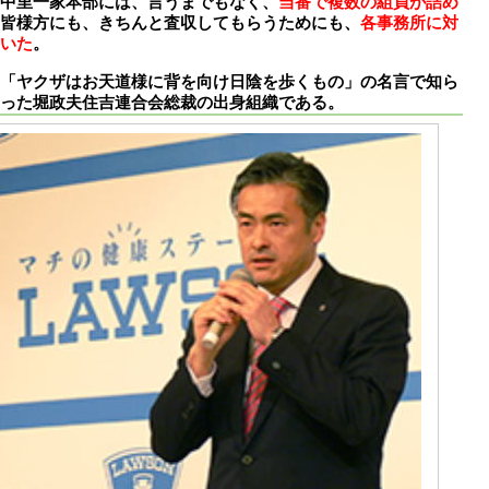
中里一家本部には、言うまでもなく、
当番で複数の組員が詰め
皆様方にも、きちんと査収してもらうためにも、
各事務所に対
いた
。
「ヤクザはお天道様に背を向け日陰を歩くもの」の名言で知ら
った堀政夫住吉連合会総裁の出身組織である。